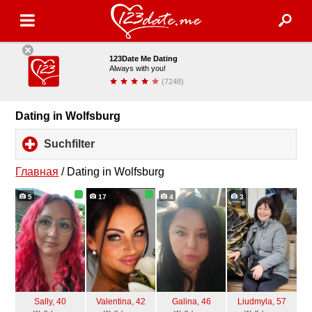
123Date Me Dating
Always with you!
(7248)
installieren
Dating in Wolfsburg
Suchfilter
click
to
expand
Главная
/
Dating in Wolfsburg
contents
5
17
4
3
Sally
, 40
Valentina
, 42
Galina
, 46
Liudmyla
, 57