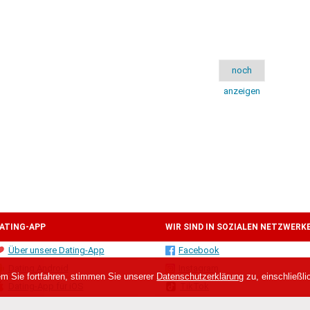
noch
anzeigen
ATING-APP
WIR SIND IN SOZIALEN NETZWERK
Über unsere Dating-App
Facebook
Dating Android
Instagram
em Sie fortfahren, stimmen Sie unserer
Datenschutzerklärung
zu, einschließl
Dating-App für iOS
TikTok
Dating-Chat-Bot Paula