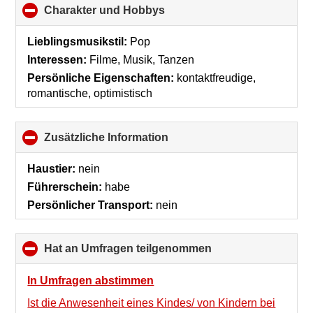
Charakter und Hobbys
click
to
collapse
Lieblingsmusikstil:
Pop
contents
Interessen:
Filme, Musik, Tanzen
Persönliche Eigenschaften:
kontaktfreudige,
romantische, optimistisch
Zusätzliche Information
click
to
collapse
Haustier:
nein
contents
Führerschein:
habe
Persönlicher Transport:
nein
Hat an Umfragen teilgenommen
click
to
collapse
In Umfragen abstimmen
contents
Ist die Anwesenheit eines Kindes/ von Kindern bei