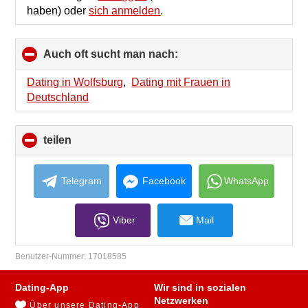
haben) oder
sich anmelden
.
Auch oft sucht man nach:
click
to
collapse
Dating in Wolfsburg
,
Dating mit Frauen in
contents
Deutschland
teilen
click
to
collapse
contents
Telegram
Facebook
WhatsApp
Viber
Mail
Benutzer-Nummer:
17018585
Dating-App
Wir sind in sozialen
Netzwerken
Über unsere Dating-App