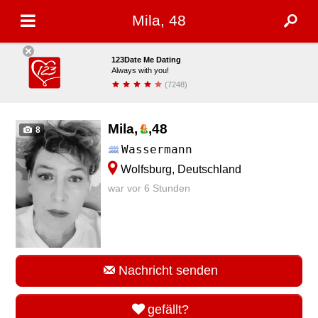
Mila, 48
123Date Me Dating
Always with you!
(7248)
installieren
Mila,
,
48
8
Wassermann
Wolfsburg, Deutschland
war vor 6 Stunden
Nachricht senden
gefällt?