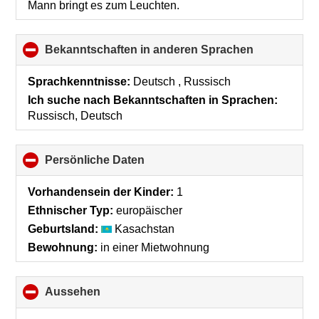
Mann bringt es zum Leuchten.
Bekanntschaften in anderen Sprachen
click
to
collapse
Sprachkenntnisse:
Deutsch , Russisch
contents
Ich suche nach Bekanntschaften in Sprachen:
Russisch, Deutsch
Persönliche Daten
click
to
collapse
Vorhandensein der Kinder:
1
contents
Ethnischer Typ:
europäischer
Geburtsland:
Kasachstan
Bewohnung:
in einer Mietwohnung
Aussehen
click
to