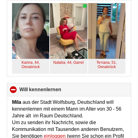
collapse
contents
Karina, 44,
Natalia, 44,
Garrel
Тетiana, 51,
Osnabrück
Osnabrück
will kennenlernen
click
to
collapse
Mila
aus der Stadt Wolfsburg, Deutschland will
contents
kennenlernen mit einem Mann im Alter von 30 - 56
Jahre alt im Raum Deutschland.
Um zu senden ihr Nachricht, sowie die
Kommunikation mit Tausenden anderen Benutzern,
Sie benötigen
einloggen
(wenn Sie schon ein Profil