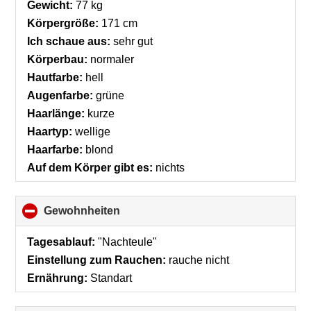
collapse
Gewicht:
77 kg
contents
Körpergröße:
171 cm
Ich schaue aus:
sehr gut
Körperbau:
normaler
Hautfarbe:
hell
Augenfarbe:
grüne
Haarlänge:
kurze
Haartyp:
wellige
Haarfarbe:
blond
Auf dem Körper gibt es:
nichts
Gewohnheiten
click
to
collapse
Tagesablauf:
"Nachteule"
contents
Einstellung zum Rauchen:
rauche nicht
Ernährung:
Standart