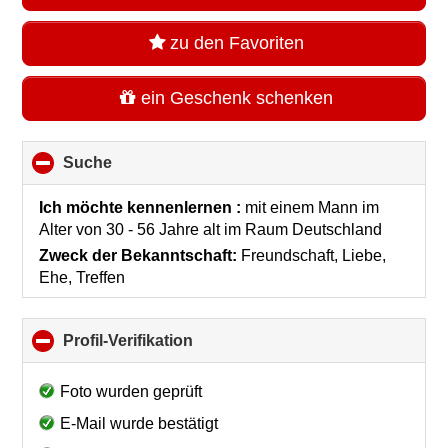
zu den Favoriten
ein Geschenk schenken
Suche
click
to
collapse
Ich möchte kennenlernen :
mit einem Mann im
contents
Alter von 30 - 56 Jahre alt
im Raum
Deutschland
Zweck der Bekanntschaft:
Freundschaft, Liebe,
Ehe, Treffen
Profil-Verifikation
click
to
collapse
Foto wurden geprüft
contents
E-Mail wurde bestätigt