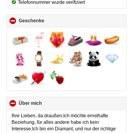
Telefonnummer wurde verifiziert
Geschenke
click
to
collapse
contents
Über mich
click
to
collapse
Ihre Lieben, da draußen.Ich möchte ernsthafte
contents
Beziehung, für alles andere habe ich kein
Interesse.Ich bin ein Diamant, und nur der richtige