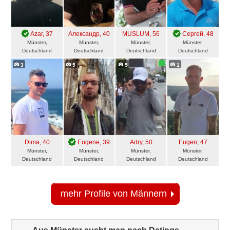
Azar
, 37
Александр
, 40
MUSLUM
, 56
Сергей
, 48
Münster,
Münster,
Münster,
Münster,
Deutschland
Deutschland
Deutschland
Deutschland
3
5
5
1
Dima
, 40
Eugene
, 39
Adry
, 50
Eugen
, 47
Münster,
Münster,
Münster,
Münster,
Deutschland
Deutschland
Deutschland
Deutschland
mehr Profile von Männern