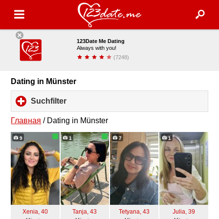
123Date Me Dating
Always with you!
(7248)
installieren
Dating in Münster
Suchfilter
click
to
expand
Главная
/
Dating in Münster
contents
9
1
7
1
Xenia
, 40
Tanja
, 43
Tetyana
, 43
Julia
, 39