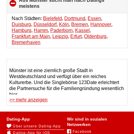
Aus Münster sucht man nach Datings
meistens
click
to
collapse
Nach Städten:
Bielefeld
,
Dortmund
,
Essen
,
contents
Duisburg
,
Düsseldorf
,
Köln
,
Bremen
,
Hannover
,
Hamburg
,
Hamm
,
Paderborn
,
Kassel
,
Frankfurt am Main
,
Leipzig
,
Erfurt
,
Oldenburg
,
Bremerhaven
Münster ist eine ziemlich große Stadt in
Westdeutschland und verfügt über ein reiches
Kulturerbe. Und die Singlebörse 123Date erleichtert
die Partnersuche für die Familiengründung wesentlich
hier.
>> mehr anzeigen
Unsere Dating-Website hilft Ihnen dank des sehr
effektiven
Suchsystems
, schnell Ihre andere Hälfte zu
finden. Singles in Münster veröffentlichen ihre Profile
Dating-App
Wir sind in sozialen
und geben darin genaue Information über sich an, die
Netzwerken
Über unsere Dating-App
es ermöglicht, schnell einzuschätzen, ob eine Person
Facebook
Dating-App für iOS