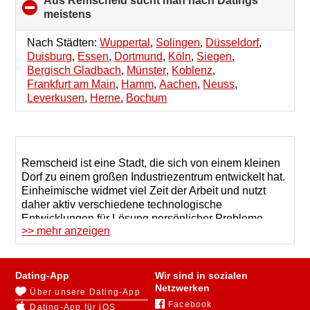
Aus Remscheid sucht man nach Datings
meistens
click
to
collapse
Nach Städten:
Wuppertal
,
Solingen
,
Düsseldorf
,
contents
Duisburg
,
Essen
,
Dortmund
,
Köln
,
Siegen
,
Bergisch Gladbach
,
Münster
,
Koblenz
,
Frankfurt am Main
,
Hamm
,
Aachen
,
Neuss
,
Leverkusen
,
Herne
,
Bochum
Remscheid ist eine Stadt, die sich von einem kleinen
Dorf zu einem großen Industriezentrum entwickelt hat.
Einheimische widmet viel Zeit der Arbeit und nutzt
daher aktiv verschiedene technologische
Entwicklungen für Lösung persönlicher Probleme.
>> mehr anzeigen
Zum Beispiel, melden sich die Einheimischen auf
spezialisierten Portalen, die eine große Auswahl an
Kandidaten bieten, mit dem Ziel einen Partner für
Dating-App
Wir sind in sozialen
Dating in Remscheid zu finden. 123Date ist eine
Netzwerken
Über unsere Dating-App
Plattform, auf der Singles auf der Suche nach
Facebook
Dating-App für iOS