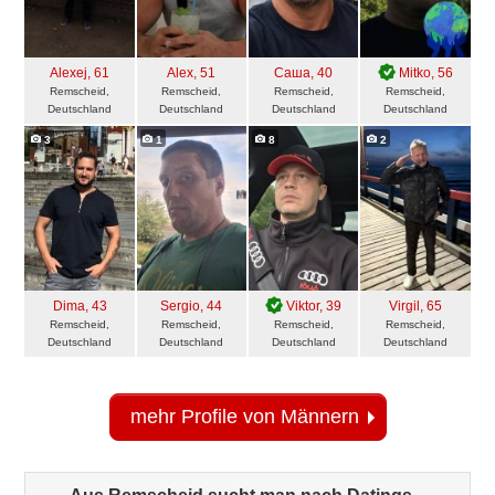
Alexej
, 61
Alex
, 51
Саша
, 40
Mitko
, 56
Remscheid,
Remscheid,
Remscheid,
Remscheid,
Deutschland
Deutschland
Deutschland
Deutschland
3
1
8
2
Dima
, 43
Sergio
, 44
Viktor
, 39
Virgil
, 65
Remscheid,
Remscheid,
Remscheid,
Remscheid,
Deutschland
Deutschland
Deutschland
Deutschland
mehr Profile von Männern