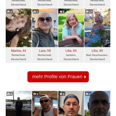
Remscheid,
Remscheid,
Remscheid,
Remscheid,
Deutschland
Deutschland
Deutschland
Deutschland
4
1
3
17
Marina
, 44
Lara
, 59
Lilia
, 65
Lilia
, 49
Remscheid,
Remscheid,
Iserlohn,
Bad Oeynhausen,
Deutschland
Deutschland
Deutschland
Deutschland
mehr Profile von Frauen
4
4
3
2