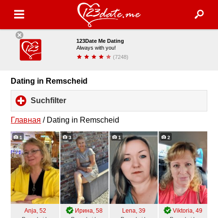
123Date Me Dating
Always with you!
(7248)
installieren
Dating in Remscheid
Suchfilter
click
to
expand
Главная
/
Dating in Remscheid
contents
1
3
1
2
Anja
, 52
Ирина
, 58
Lena
, 39
Viktoria
, 49