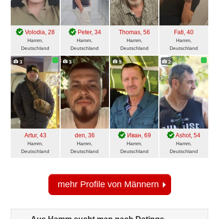
Volodia
, 28
Peter
, 34
Thomas
, 56
Fati
, 40
Hamm,
Hamm,
Hamm,
Hamm,
Deutschland
Deutschland
Deutschland
Deutschland
3
3
9
2
Artur
, 43
den
, 36
Иван
, 69
Ashot
, 54
Hamm,
Hamm,
Hamm,
Hamm,
Deutschland
Deutschland
Deutschland
Deutschland
mehr Profile von Männern