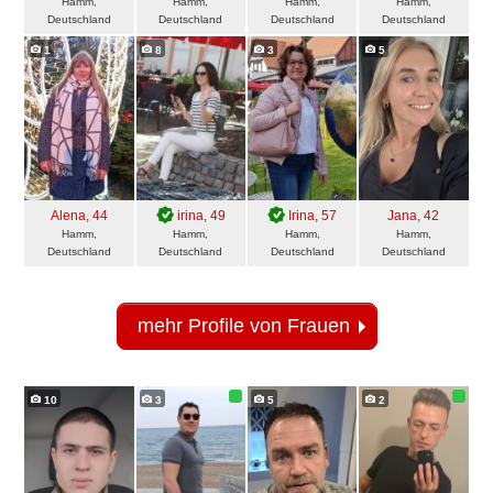
Hamm,
Hamm,
Hamm,
Hamm,
Deutschland
Deutschland
Deutschland
Deutschland
1
8
3
5
Аlena
, 44
irina
, 49
Irina
, 57
Jana
, 42
Hamm,
Hamm,
Hamm,
Hamm,
Deutschland
Deutschland
Deutschland
Deutschland
mehr Profile von Frauen
10
3
5
2