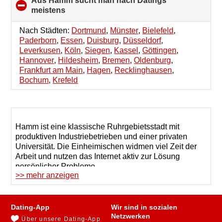
Aus Hamm sucht man nach Datings
meistens
click
to
collapse
Nach Städten:
Dortmund
,
Münster
,
Bielefeld
,
contents
Paderborn
,
Essen
,
Duisburg
,
Düsseldorf
,
Leverkusen
,
Köln
,
Siegen
,
Kassel
,
Göttingen
,
Hannover
,
Hildesheim
,
Bremen
,
Oldenburg
,
Frankfurt am Main
,
Hagen
,
Recklinghausen
,
Bochum
,
Krefeld
Hamm ist eine klassische Ruhrgebietsstadt mit
produktiven Industriebetrieben und einer privaten
Universität. Die Einheimischen widmen viel Zeit der
Arbeit und nutzen das Internet aktiv zur Lösung
persönlicher Probleme.
>> mehr anzeigen
Single-Männer und -Frauen in Hamm melden sich
massenhaft auf Dating-Websites an, um einen Partner
zu finden. Es ist wichtig, sich daran zu erinnern, dass
Dating-App
Wir sind in sozialen
sich virtuelle Plattformen nicht nur in der
Netzwerken
Über unsere Dating-App