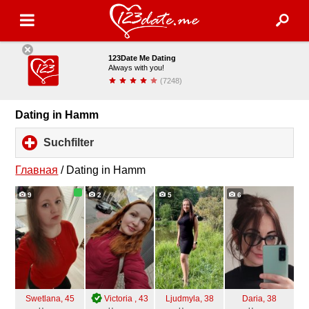
123Date Me Dating
Always with you!
(7248)
installieren
Dating in Hamm
Suchfilter
click
to
expand
Главная
/
Dating in Hamm
contents
9
2
5
6
Swetlana
, 45
Victoria
, 43
Ljudmyla
, 38
Daria
, 38