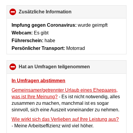
Zusätzliche Information
click
to
collapse
Impfung gegen Coronavirus:
wurde geimpft
contents
Webcam:
Es gibt
Führerschein:
habe
Persönlicher Transport:
Motorrad
Hat an Umfragen teilgenommen
click
to
collapse
In Umfragen abstimmen
contents
Gemeinsamer/getrennter Urlaub eines Ehepaares,
was ist Ihre Meinung?
-
Es ist nicht notwendig, alles
zusammen zu machen, manchmal ist es sogar
sinnvoll, sich eine Auszeit voneinander zu nehmen.
Wie wirkt sich das Verlieben auf Ihre Leistung aus?
-
Meine Arbeitseffizienz wird viel höher.