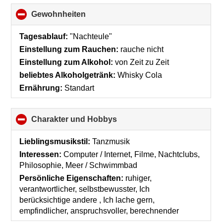
Gewohnheiten
click
to
collapse
Tagesablauf:
"Nachteule"
contents
Einstellung zum Rauchen:
rauche nicht
Einstellung zum Alkohol:
von Zeit zu Zeit
beliebtes Alkoholgetränk:
Whisky Cola
Ernährung:
Standart
Charakter und Hobbys
click
to
collapse
Lieblingsmusikstil:
Tanzmusik
contents
Interessen:
Computer / Internet, Filme, Nachtclubs,
Philosophie, Meer / Schwimmbad
Persönliche Eigenschaften:
ruhiger,
verantwortlicher, selbstbewusster, Ich
berücksichtige andere , Ich lache gern,
empfindlicher, anspruchsvoller, berechnender