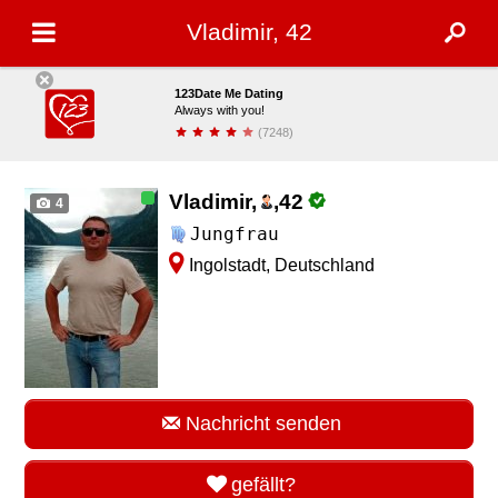
Vladimir, 42
123Date Me Dating
Always with you!
(7248)
installieren
Vladimir,
,
42
4
Jungfrau
Ingolstadt, Deutschland
Nachricht senden
gefällt?