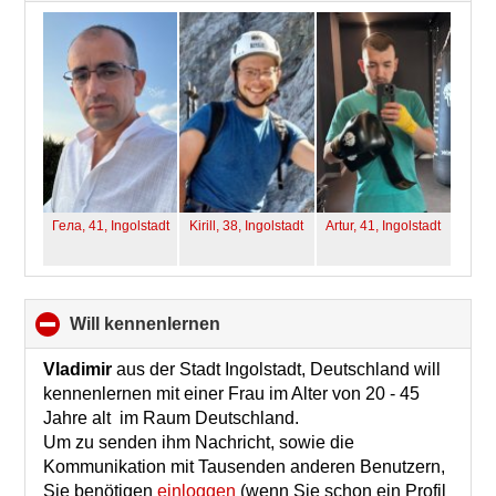
collapse
contents
Гела, 41,
Ingolstadt
Kirill, 38,
Ingolstadt
Artur, 41,
Ingolstadt
will kennenlernen
click
to
collapse
Vladimir
aus der Stadt Ingolstadt, Deutschland will
contents
kennenlernen mit einer Frau im Alter von 20 - 45
Jahre alt im Raum Deutschland.
Um zu senden ihm Nachricht, sowie die
Kommunikation mit Tausenden anderen Benutzern,
Sie benötigen
einloggen
(wenn Sie schon ein Profil