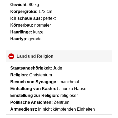
collapse
Gewicht:
80 kg
contents
Körpergröße:
172 cm
Ich schaue aus:
perfekt
Körperbau:
normaler
Haarlänge:
kurze
Haartyp:
gerade
Land und Religion
click
to
collapse
Staatsangehörigkeit:
Jude
contents
Religion:
Christentum
Besuch von Synagoge :
manchmal
Einhaltung von Kashrut :
nur zu Hause
Einstellung zur Religion:
religiöser
Politische Ansichten:
Zentrum
Armeedienst:
in nicht kämpfenden Einheiten