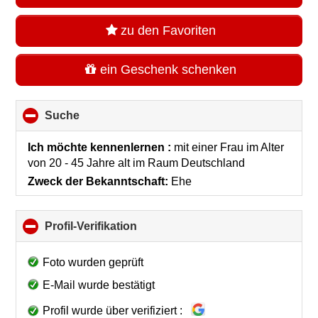
zu den Favoriten
ein Geschenk schenken
Suche
click
to
collapse
Ich möchte kennenlernen :
mit einer Frau im Alter
contents
von 20 - 45 Jahre alt
im Raum
Deutschland
Zweck der Bekanntschaft:
Ehe
Profil-Verifikation
click
to
collapse
Foto wurden geprüft
contents
E-Mail wurde bestätigt
Profil wurde über verifiziert :