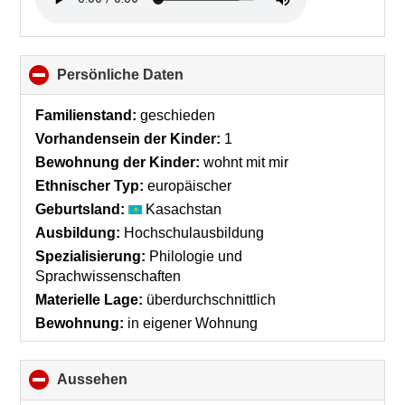
contents
Persönliche Daten
click
to
collapse
Familienstand:
geschieden
contents
Vorhandensein der Kinder:
1
Bewohnung der Kinder:
wohnt mit mir
Ethnischer Typ:
europäischer
Geburtsland:
Kasachstan
Ausbildung:
Hochschulausbildung
Spezialisierung:
Philologie und
Sprachwissenschaften
Materielle Lage:
überdurchschnittlich
Bewohnung:
in eigener Wohnung
Aussehen
click
to