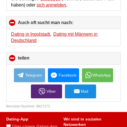
haben) oder
sich anmelden
.
Auch oft sucht man nach:
click
to
collapse
Dating in Ingolstadt
,
Dating mit Männern in
contents
Deutschland
teilen
click
to
collapse
contents
Telegram
Facebook
WhatsApp
Viber
Mail
Benutzer-Nummer:
9827272
Dating-App
Wir sind in sozialen
Netzwerken
Über unsere Dating-App