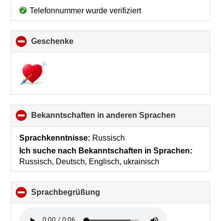
Telefonnummer wurde verifiziert
Geschenke
click
to
collapse
contents
Bekanntschaften in anderen Sprachen
click
to
collapse
Sprachkenntnisse:
Russisch
contents
Ich suche nach Bekanntschaften in Sprachen:
Russisch, Deutsch, Englisch, ukrainisch
Sprachbegrüßung
click
to
collapse