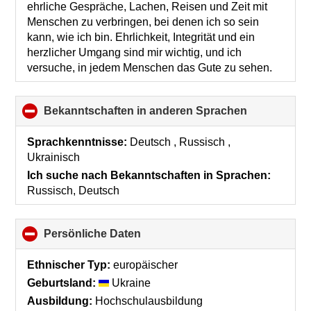
contents
ehrliche Gespräche, Lachen, Reisen und Zeit mit
Menschen zu verbringen, bei denen ich so sein
kann, wie ich bin. Ehrlichkeit, Integrität und ein
herzlicher Umgang sind mir wichtig, und ich
versuche, in jedem Menschen das Gute zu sehen.
Bekanntschaften in anderen Sprachen
click
to
collapse
Sprachkenntnisse:
Deutsch , Russisch ,
contents
Ukrainisch
Ich suche nach Bekanntschaften in Sprachen:
Russisch, Deutsch
Persönliche Daten
click
to
collapse
Ethnischer Typ:
europäischer
contents
Geburtsland:
Ukraine
Ausbildung:
Hochschulausbildung