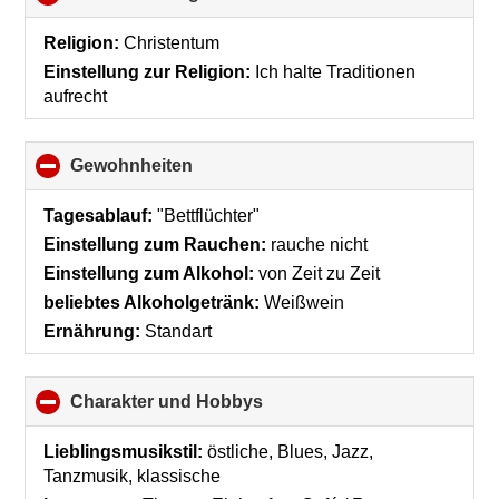
to
collapse
Religion:
Christentum
contents
Einstellung zur Religion:
Ich halte Traditionen
aufrecht
Gewohnheiten
click
to
collapse
Tagesablauf:
"Bettflüchter"
contents
Einstellung zum Rauchen:
rauche nicht
Einstellung zum Alkohol:
von Zeit zu Zeit
beliebtes Alkoholgetränk:
Weißwein
Ernährung:
Standart
Charakter und Hobbys
click
to
collapse
Lieblingsmusikstil:
östliche, Blues, Jazz,
contents
Tanzmusik, klassische