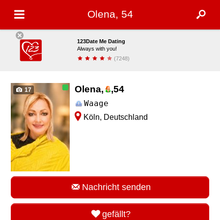
Olena, 54
123Date Me Dating
Always with you!
(7248)
installieren
Olena,
,
54
17
Waage
Köln, Deutschland
Nachricht senden
gefällt?