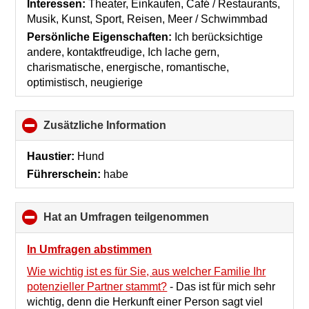
Interessen:
Theater, Einkaufen, Café / Restaurants,
Musik, Kunst, Sport, Reisen, Meer / Schwimmbad
Persönliche Eigenschaften:
Ich berücksichtige
andere, kontaktfreudige, Ich lache gern,
charismatische, energische, romantische,
optimistisch, neugierige
Zusätzliche Information
click
to
collapse
Haustier:
Hund
contents
Führerschein:
habe
Hat an Umfragen teilgenommen
click
to
collapse
In Umfragen abstimmen
contents
Wie wichtig ist es für Sie, aus welcher Familie Ihr
potenzieller Partner stammt?
-
Das ist für mich sehr
wichtig, denn die Herkunft einer Person sagt viel