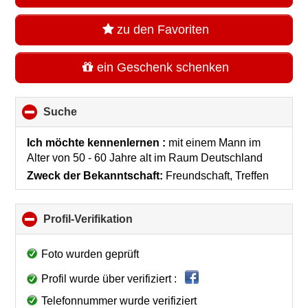
zu den Favoriten
ein Geschenk schenken
Suche
click
to
collapse
Ich möchte kennenlernen :
mit einem Mann im
contents
Alter von 50 - 60 Jahre alt
im Raum
Deutschland
Zweck der Bekanntschaft:
Freundschaft, Treffen
Profil-Verifikation
click
to
collapse
Foto wurden geprüft
contents
Profil wurde über verifiziert :
Telefonnummer wurde verifiziert