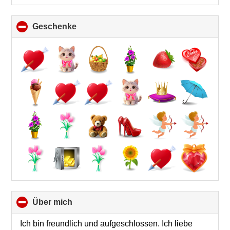
Geschenke
click
to
collapse
contents
Über mich
click
to
collapse
Ich bin freundlich und aufgeschlossen. Ich liebe