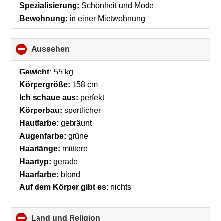
Spezialisierung:
Schönheit und Mode
Bewohnung:
in einer Mietwohnung
Aussehen
click
to
collapse
Gewicht:
55 kg
contents
Körpergröße:
158 cm
Ich schaue aus:
perfekt
Körperbau:
sportlicher
Hautfarbe:
gebräunt
Augenfarbe:
grüne
Haarlänge:
mittlere
Haartyp:
gerade
Haarfarbe:
blond
Auf dem Körper gibt es:
nichts
Land und Religion
click