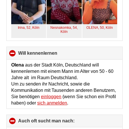
Irina, 52,
Köln
Nesnakomka, 54,
OLENA, 50,
Köln
Köln
will kennenlernen
click
to
collapse
Olena
aus der Stadt Köln, Deutschland will
contents
kennenlernen mit einem Mann im Alter von 50 - 60
Jahre alt im Raum Deutschland.
Um zu senden ihr Nachricht, sowie die
Kommunikation mit Tausenden anderen Benutzern,
Sie benötigen
einloggen
(wenn Sie schon ein Profil
haben) oder
sich anmelden
.
Auch oft sucht man nach:
click
to