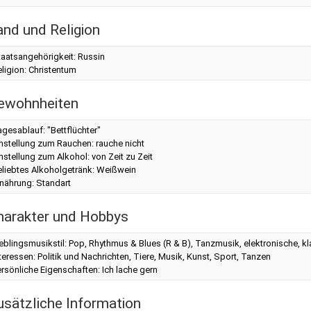
and und Religion
taatsangehörigkeit: Russin
ligion: Christentum
ewohnheiten
gesablauf: "Bettflüchter"
nstellung zum Rauchen: rauche nicht
nstellung zum Alkohol: von Zeit zu Zeit
eliebtes Alkoholgetränk: Weißwein
nährung: Standart
harakter und Hobbys
eblingsmusikstil: Pop, Rhythmus & Blues (R & B), Tanzmusik, elektronische, k
teressen: Politik und Nachrichten, Tiere, Musik, Kunst, Sport, Tanzen
rsönliche Eigenschaften: Ich lache gern
usätzliche Information