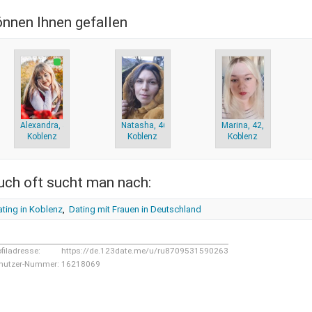
önnen Ihnen gefallen
Alexandra, 46,
Natasha, 46,
Marina, 42,
Koblenz
Koblenz
Koblenz
uch oft sucht man nach:
ting in Koblenz
,
Dating mit Frauen in Deutschland
ofiladresse:
https://de.123date.me/u/ru8709531590263
nutzer-Nummer:
16218069