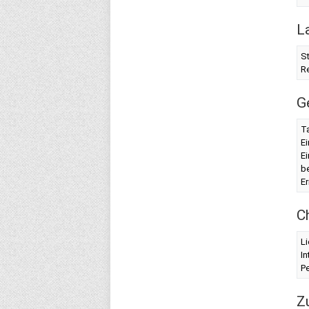
L
S
Re
G
Ta
Ei
Ei
b
Er
C
Li
In
Pe
Z