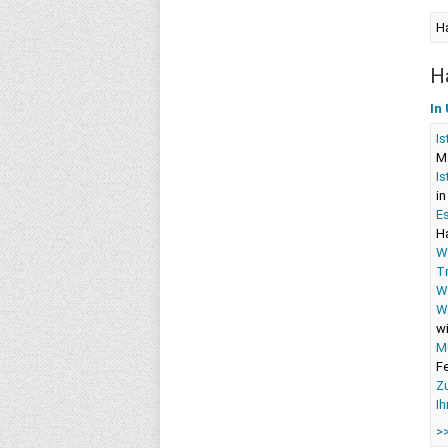
Ha
H
In
Is
Ma
I
in
Es
Ha
W
T
W
Wa
wi
M
F
Zu
Ih
>