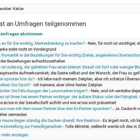
ustier: Katze
at an Umfragen teilgenommen
 Umfragen abstimmen
t es für Sie wichtig, Markenkleidung zu kaufen?
-
Nein, für mich ist wichtiger, 
rke steht nicht im Vordergrund
st Romantik in der Beziehungen für Sie wichtig (Dates, angenehme Überraschu
 der Beziehungen aufrechtzuerhalten
 ist zulässig, der geliebten Frau einen kleinen Strauß mit fünf oder weniger 
uptsache Aufmerksamkeit, die Geste selbst und der Wunsch, der Frau zu gefal
ie spontan bist du?
-
Ich lebe nach meinem Zeitplan, aber ich schätze Überra
reiben Sie Sport?
-
Ich trainiere, aber ohne festen Zeitplan
ürden Sie Fälschungen der Luxusmarken tragen?
-
Nein, und ich verstehe dieje
s ist Ihnen bei einem Partner wichtiger: der äußere Status oder die Fähigkeit,
e er/sie in der Gesellschaft auftritt und wie er/sie sich präsentiert
uss man mit dem neuen Partner über den Ex-Partner sprechen?
-
Ja. Dadurch v
ehler vermeiden
 Hause liegen ständig die Sachen überall. Ihre Reaktion
-
Es ärgert mich, ich 
re Einstellung zur Freiwilligenarbeit
-
Tolle Aktivität, vielleicht werde ich das in
> mehr anzeigen