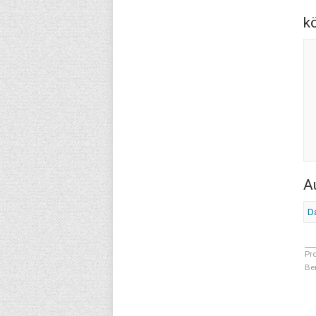
k
A
Da
Pr
Be