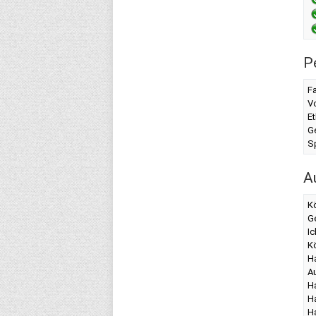
P
F
Vo
Et
G
Sp
A
K
G
Ic
Kö
Ha
A
H
H
H