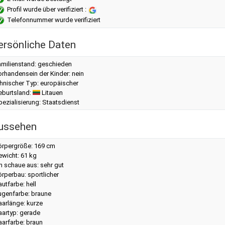
Profil wurde über verifiziert :
Telefonnummer wurde verifiziert
ersönliche Daten
amilienstand: geschieden
rhandensein der Kinder: nein
hnischer Typ: europäischer
eburtsland:
Litauen
ezialisierung: Staatsdienst
ussehen
örpergröße: 169 cm
ewicht: 61 kg
h schaue aus: sehr gut
rperbau: sportlicher
utfarbe: hell
ugenfarbe: braune
aarlänge: kurze
aartyp: gerade
aarfarbe: braun