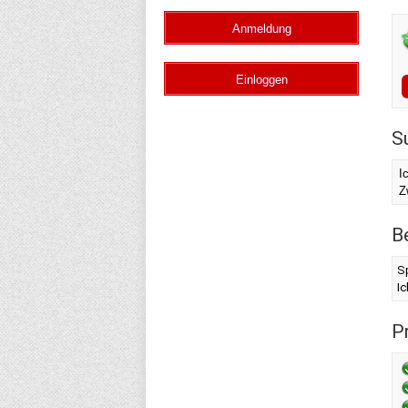
S
I
Z
B
S
I
Pr