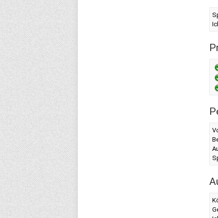
S
I
Pr
P
Vo
Be
A
Sp
A
K
G