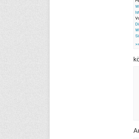
P
Wa
I
V
Di
W
Si
>
k
A