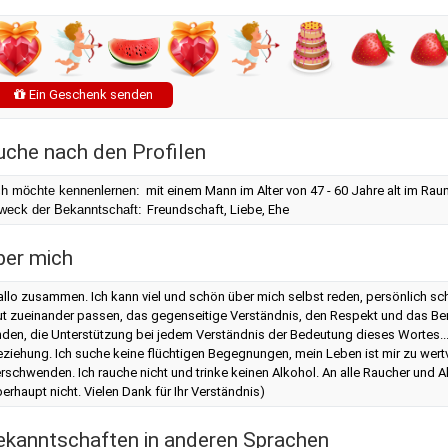
Ein Geschenk senden
uche nach den Profilen
ch möchte kennenlernen:
mit einem Mann im Alter von 47 - 60 Jahre alt im Ra
weck der Bekanntschaft:
Freundschaft, Liebe, Ehe
ber mich
llo zusammen. Ich kann viel und schön über mich selbst reden, persönlich s
ut zueinander passen, das gegenseitige Verständnis, den Respekt und das 
nden, die Unterstützung bei jedem Verständnis der Bedeutung dieses Wortes... 
ziehung. Ich suche keine flüchtigen Begegnungen, mein Leben ist mir zu wertvo
rschwenden. Ich rauche nicht und trinke keinen Alkohol. An alle Raucher und Al
erhaupt nicht. Vielen Dank für Ihr Verständnis)
ekanntschaften in anderen Sprachen