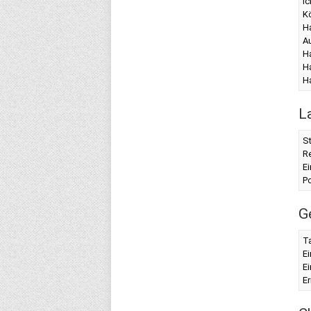
Ic
Kö
Ha
A
H
Ha
H
L
St
Re
Ei
Po
G
Ta
Ei
Ei
E