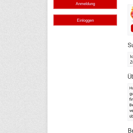
S
I
Z
Ü
Ha
g
fi
Be
ve
üb
B