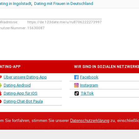
ting in Ingolstadt
,
Dating mit Frauen in Deutschland
ofiladresse:
https://de.123date.me/u/ru8706222273997
nutzer-Nummer:
15630087
ATING-APP
WIR SIND IN SOZIALEN NETZWERK
Über unsere Dating-App
Facebook
Dating Android
Instagram
Dating-App für iOS
TikTok
Dating-Chat-Bot Paula
em Sie fortfahren, stimmen Sie unserer
Datenschutzerklärung
zu, einschließl
ionalen Netzwerks von Dating-Websites. Diese Website ist Eigentum und wird 