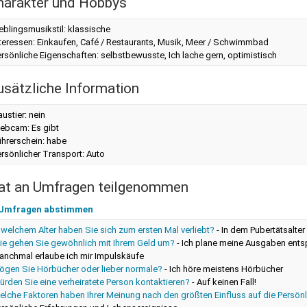
harakter und Hobbys
eblingsmusikstil: klassische
nteressen: Einkaufen, Café / Restaurants, Musik, Meer / Schwimmbad
rsönliche Eigenschaften: selbstbewusste, Ich lache gern, optimistisch
usätzliche Information
ustier: nein
ebcam: Es gibt
ührerschein: habe
rsönlicher Transport: Auto
at an Umfragen teilgenommen
 Umfragen abstimmen
 welchem ​​Alter haben Sie sich zum ersten Mal verliebt?
-
In dem Pubertätsalter
ie gehen Sie gewöhnlich mit Ihrem Geld um?
-
Ich plane meine Ausgaben ent
anchmal erlaube ich mir Impulskäufe
ögen Sie Hörbücher oder lieber normale?
-
Ich höre meistens Hörbücher
rden Sie eine verheiratete Person kontaktieren?
-
Auf keinen Fall!
elche Faktoren haben Ihrer Meinung nach den größten Einfluss auf die Persön