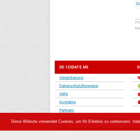
Da
Pr
Be
DE.123DATE.ME
D
Vereinbarung
Datenschutzhinweise
Hilfe
Kontakte
Partnern
Für Menschen mit Behinderungen
Diese Website verwendet Cookies, um Ihr Erlebnis zu verbessern. Ind
«de.123date.me» ist ein Mitglied des internat
laukums 3 - 417, Rīga, LV-1010, Latvia geleitet.