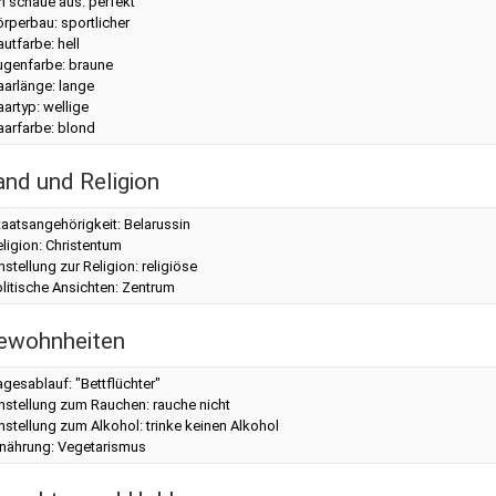
h schaue aus: perfekt
rperbau: sportlicher
utfarbe: hell
ugenfarbe: braune
aarlänge: lange
artyp: wellige
aarfarbe: blond
and und Religion
aatsangehörigkeit: Belarussin
ligion: Christentum
nstellung zur Religion: religiöse
litische Ansichten: Zentrum
ewohnheiten
gesablauf: "Bettflüchter"
nstellung zum Rauchen: rauche nicht
nstellung zum Alkohol: trinke keinen Alkohol
rnährung: Vegetarismus