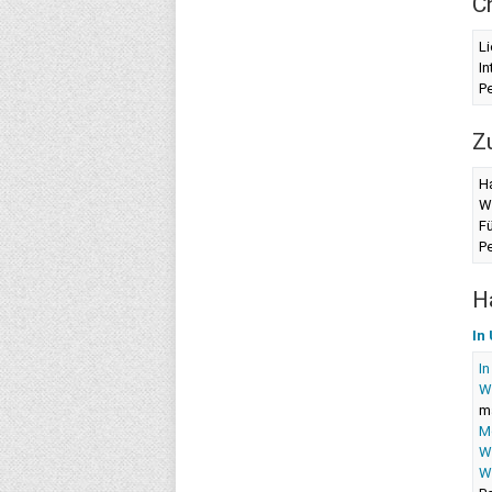
C
Li
I
Pe
Z
Ha
W
F
Pe
H
In
In
W
m
M
Wü
W