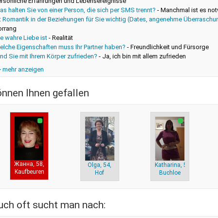
ersönliche Erfahrungen und Lebensereignisse
s halten Sie von einer Person, die sich per SMS trennt?
-
Manchmal ist es no
st Romantik in der Beziehungen für Sie wichtig (Dates, angenehme Überraschu
orrang
e wahre Liebe ist
-
Realität
elche Eigenschaften muss Ihr Partner haben?
-
Freundlichkeit und Fürsorge
nd Sie mit Ihrem Körper zufrieden?
-
Ja, ich bin mit allem zufrieden
> mehr anzeigen
önnen Ihnen gefallen
Жанна, 58,
Olga, 54,
Katharina, 51,
Kaufbeuren
Hof
Buchloe
uch oft sucht man nach: