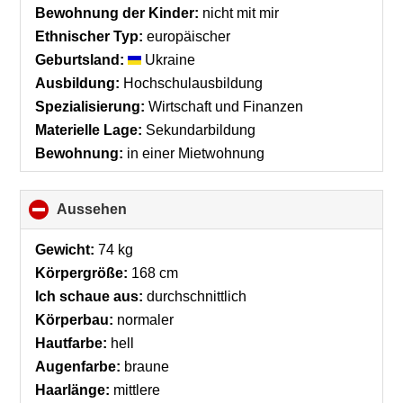
Bewohnung der Kinder:
nicht mit mir
Ethnischer Typ:
europäischer
Geburtsland:
Ukraine
Ausbildung:
Hochschulausbildung
Spezialisierung:
Wirtschaft und Finanzen
Materielle Lage:
Sekundarbildung
Bewohnung:
in einer Mietwohnung
Aussehen
click
to
collapse
Gewicht:
74 kg
contents
Körpergröße:
168 cm
Ich schaue aus:
durchschnittlich
Körperbau:
normaler
Hautfarbe:
hell
Augenfarbe:
braune
Haarlänge:
mittlere