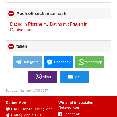
Auch oft sucht man nach:
click
to
collapse
Dating in Pforzheim
,
Dating mit Frauen in
contents
Deutschland
teilen
click
to
collapse
contents
Telegram
Facebook
WhatsApp
Viber
Mail
Benutzer-Nummer:
17096957
Dating-App
Wir sind in sozialen
Netzwerken
Über unsere Dating-App
Facebook
Dating-App für iOS