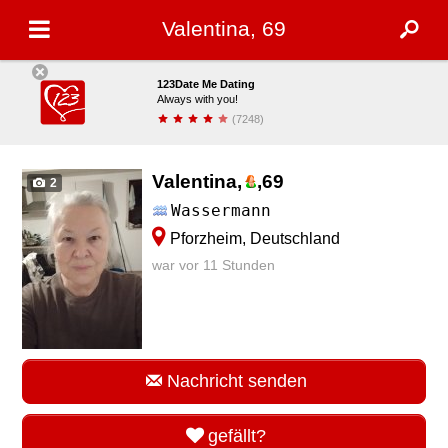
Valentina, 69
123Date Me Dating
Always with you!
(7248)
installieren
Valentina,
,
69
2
Wassermann
Pforzheim, Deutschland
war vor 11 Stunden
Nachricht senden
gefällt?