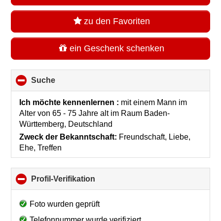
zu den Favoriten
ein Geschenk schenken
Suche
click
to
collapse
Ich möchte kennenlernen :
mit einem Mann im
contents
Alter von 65 - 75 Jahre alt
im Raum
Baden-
Württemberg, Deutschland
Zweck der Bekanntschaft:
Freundschaft, Liebe,
Ehe, Treffen
Profil-Verifikation
click
to
collapse
Foto wurden geprüft
contents
Telefonnummer wurde verifiziert