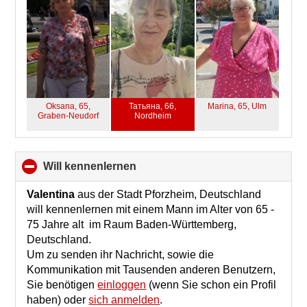
Oksana, 65,
Татьяна, 66,
Marina, 65,
Ulm
Graben-Neudorf
Nordheim
will kennenlernen
click
to
collapse
Valentina
aus der Stadt Pforzheim, Deutschland
contents
will kennenlernen mit einem Mann im Alter von 65 -
75 Jahre alt im Raum Baden-Württemberg,
Deutschland.
Um zu senden ihr Nachricht, sowie die
Kommunikation mit Tausenden anderen Benutzern,
Sie benötigen
einloggen
(wenn Sie schon ein Profil
haben) oder
sich anmelden
.