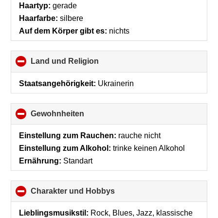
Haartyp:
gerade
Haarfarbe:
silbere
Auf dem Körper gibt es:
nichts
Land und Religion
click
to
collapse
Staatsangehörigkeit:
Ukrainerin
contents
Gewohnheiten
click
to
collapse
Einstellung zum Rauchen:
rauche nicht
contents
Einstellung zum Alkohol:
trinke keinen Alkohol
Ernährung:
Standart
Charakter und Hobbys
click
to
collapse
Lieblingsmusikstil:
Rock, Blues, Jazz, klassische