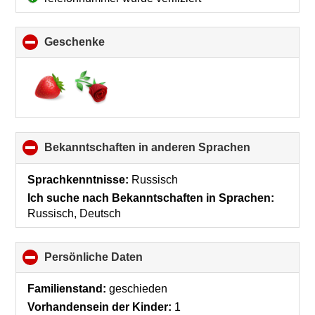
Geschenke
click
to
collapse
contents
Bekanntschaften in anderen Sprachen
click
to
collapse
Sprachkenntnisse:
Russisch
contents
Ich suche nach Bekanntschaften in Sprachen:
Russisch, Deutsch
Persönliche Daten
click
to
collapse
Familienstand:
geschieden
contents
Vorhandensein der Kinder:
1