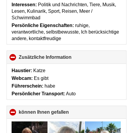
contents
Interessen:
Politik und Nachrichten, Tiere, Musik,
Lesen, Kulinarik, Sport, Reisen, Meer /
Schwimmbad
Persönliche Eigenschaften:
ruhige,
verantwortliche, selbstbewusste, Ich berücksichtige
andere, kontaktfreudige
Zusätzliche Information
click
to
collapse
Haustier:
Katze
contents
Webcam:
Es gibt
Führerschein:
habe
Persönlicher Transport:
Auto
können Ihnen gefallen
click
to
collapse
contents