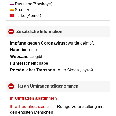
Russland(Borskoye)
Spanien
Türkei(Kemer)
Zusätzliche Information
click
to
collapse
Impfung gegen Coronavirus:
wurde geimpft
contents
Haustier:
nein
Webcam:
Es gibt
Führerschein:
habe
Persönlicher Transport:
Auto Skoda другой
Hat an Umfragen teilgenommen
click
to
collapse
In Umfragen abstimmen
contents
Ihre Traumhochzeit ist...
-
Ruhige Veranstaltung mit
den engsten Menschen