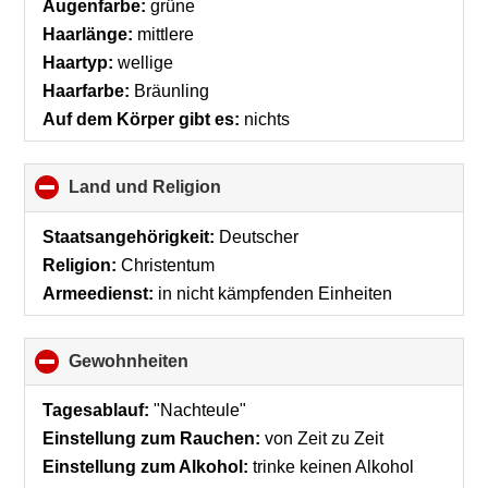
Augenfarbe:
grüne
Haarlänge:
mittlere
Haartyp:
wellige
Haarfarbe:
Bräunling
Auf dem Körper gibt es:
nichts
Land und Religion
click
to
collapse
Staatsangehörigkeit:
Deutscher
contents
Religion:
Christentum
Armeedienst:
in nicht kämpfenden Einheiten
Gewohnheiten
click
to
collapse
Tagesablauf:
"Nachteule"
contents
Einstellung zum Rauchen:
von Zeit zu Zeit
Einstellung zum Alkohol:
trinke keinen Alkohol