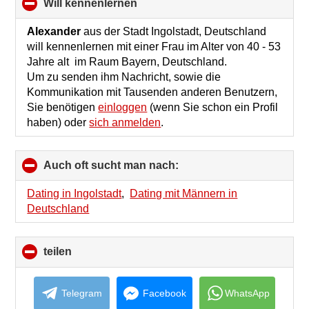
will kennenlernen
click
to
collapse
Alexander
aus der Stadt Ingolstadt, Deutschland
contents
will kennenlernen mit einer Frau im Alter von 40 - 53
Jahre alt im Raum Bayern, Deutschland.
Um zu senden ihm Nachricht, sowie die
Kommunikation mit Tausenden anderen Benutzern,
Sie benötigen
einloggen
(wenn Sie schon ein Profil
haben) oder
sich anmelden
.
Auch oft sucht man nach:
click
to
collapse
Dating in Ingolstadt
,
Dating mit Männern in
contents
Deutschland
teilen
click
to
collapse
contents
Telegram
Facebook
WhatsApp