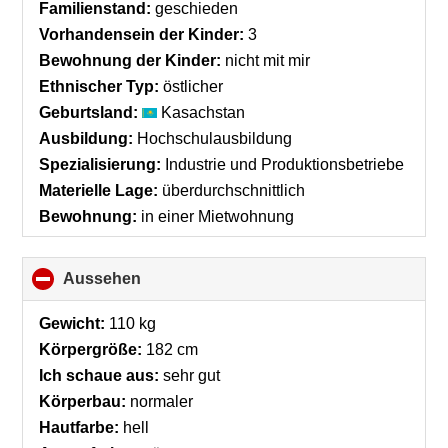
collapse
Familienstand:
geschieden
contents
Vorhandensein der Kinder:
3
Bewohnung der Kinder:
nicht mit mir
Ethnischer Typ:
östlicher
Geburtsland:
Kasachstan
Ausbildung:
Hochschulausbildung
Spezialisierung:
Industrie und Produktionsbetriebe
Materielle Lage:
überdurchschnittlich
Bewohnung:
in einer Mietwohnung
Aussehen
click
to
collapse
Gewicht:
110 kg
contents
Körpergröße:
182 cm
Ich schaue aus:
sehr gut
Körperbau:
normaler
Hautfarbe:
hell