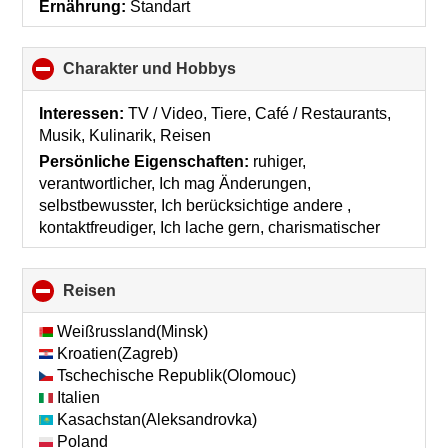
Ernährung:
Standart
Charakter und Hobbys
click
to
collapse
Interessen:
TV / Video, Tiere, Café / Restaurants,
contents
Musik, Kulinarik, Reisen
Persönliche Eigenschaften:
ruhiger,
verantwortlicher, Ich mag Änderungen,
selbstbewusster, Ich berücksichtige andere ,
kontaktfreudiger, Ich lache gern, charismatischer
Reisen
click
to
collapse
Weißrussland(Minsk)
contents
Kroatien(Zagreb)
Tschechische Republik(Olomouc)
Italien
Kasachstan(Aleksandrovka)
Poland