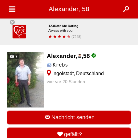
Alexander, 58
123Date Me Dating
Always with you!
(7248)
installieren
Alexander,
,
58
7
Krebs
Ingolstadt, Deutschland
war vor 20 Stunden
Nachricht senden
gefällt?