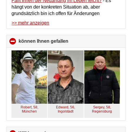
Fällt Ihnen der Neuanfang im Leben leicht?
-
Es
hängt von der konkreten Situation ab, aber
grundsätzlich bin ich offen für Änderungen
>> mehr anzeigen
können Ihnen gefallen
click
to
collapse
contents
Robert, 58,
Edward, 56,
Sergey, 58,
München
Ingolstadt
Regensburg