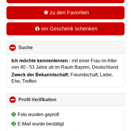
zu den Favoriten
ein Geschenk schenken
Suche
click
to
collapse
Ich möchte kennenlernen :
mit einer Frau im Alter
contents
von 40 - 53 Jahre alt
im Raum
Bayern, Deutschland
Zweck der Bekanntschaft:
Freundschaft, Liebe,
Ehe, Treffen
Profil-Verifikation
click
to
collapse
Foto wurden geprüft
contents
E-Mail wurde bestätigt