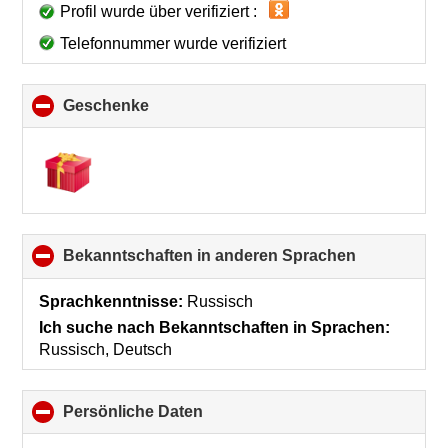
Profil wurde über verifiziert :
Telefonnummer wurde verifiziert
Geschenke
click
to
collapse
contents
Bekanntschaften in anderen Sprachen
click
to
collapse
Sprachkenntnisse:
Russisch
contents
Ich suche nach Bekanntschaften in Sprachen:
Russisch, Deutsch
Persönliche Daten
click
to