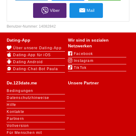
Viber
Mail
Benutzer-Nummer:
14082842
Dating-App
Wir sind in sozialen
Netzwerken
Über unsere Dating-App
Facebook
Dating-App für iOS
Instagram
Dating Android
TikTok
Dating-Chat-Bot Paula
De.123date.me
Unsere Partner
Bedingungen
Datenschutzhinweise
Hilfe
Kontakte
Partnern
Vollversion
Für Menschen mit