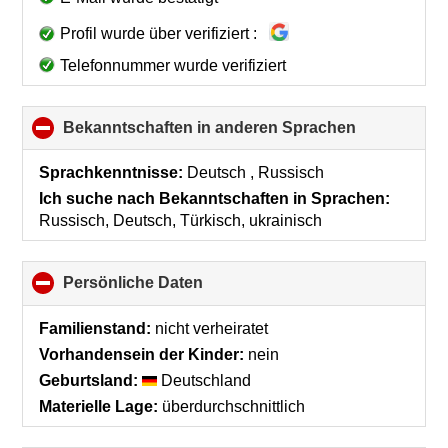
Profil wurde über verifiziert :
Telefonnummer wurde verifiziert
Bekanntschaften in anderen Sprachen
click
to
collapse
Sprachkenntnisse:
Deutsch , Russisch
contents
Ich suche nach Bekanntschaften in Sprachen:
Russisch, Deutsch, Türkisch, ukrainisch
Persönliche Daten
click
to
collapse
Familienstand:
nicht verheiratet
contents
Vorhandensein der Kinder:
nein
Geburtsland:
Deutschland
Materielle Lage:
überdurchschnittlich