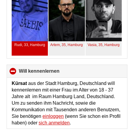
Rudi, 33,
Hamburg
Artem, 35,
Hamburg
Vasia, 35,
Hamburg
will kennenlernen
click
to
collapse
Kürsat
aus der Stadt Hamburg, Deutschland will
contents
kennenlernen mit einer Frau im Alter von 18 - 37
Jahre alt im Raum Hamburg Land, Deutschland.
Um zu senden ihm Nachricht, sowie die
Kommunikation mit Tausenden anderen Benutzern,
Sie benötigen
einloggen
(wenn Sie schon ein Profil
haben) oder
sich anmelden
.