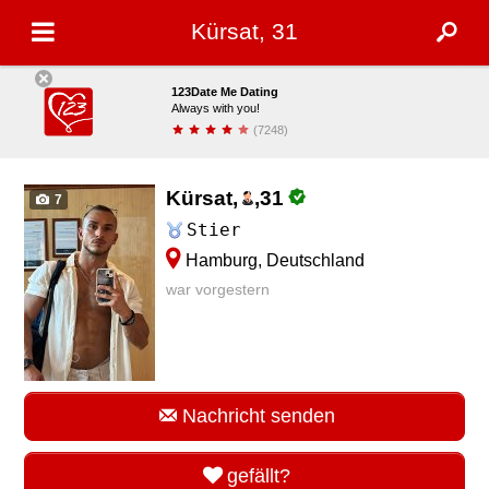
Kürsat, 31
123Date Me Dating
Always with you!
(7248)
installieren
Kürsat,
,
31
7
Stier
Hamburg, Deutschland
war vorgestern
Nachricht senden
gefällt?