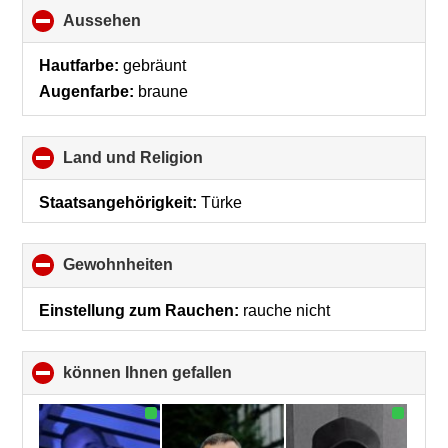
Aussehen
click
to
collapse
Hautfarbe:
gebräunt
contents
Augenfarbe:
braune
Land und Religion
click
to
collapse
Staatsangehörigkeit:
Türke
contents
Gewohnheiten
click
to
collapse
Einstellung zum Rauchen:
rauche nicht
contents
können Ihnen gefallen
click
to
collapse
contents