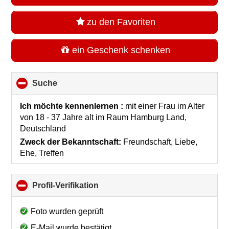
zu den Favoriten
ein Geschenk schenken
Suche
click
to
collapse
Ich möchte kennenlernen :
mit einer Frau im Alter
contents
von 18 - 37 Jahre alt
im Raum
Hamburg Land,
Deutschland
Zweck der Bekanntschaft:
Freundschaft, Liebe,
Ehe, Treffen
Profil-Verifikation
click
to
collapse
Foto wurden geprüft
contents
E-Mail wurde bestätigt