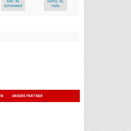
Alex, 40,
Ramo, 38,
Schönebeck
Halle
EN
UNSERE PARTNER