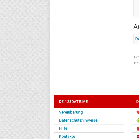
A
Da
Pr
Be
DE.123DATE.ME
D
Vereinbarung
Datenschutzhinweise
Hilfe
Kontakte