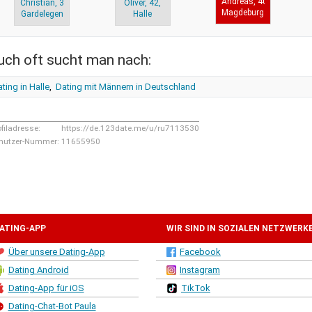
Andreas, 40,
Christian, 35,
Oliver, 42,
Magdeburg
Gardelegen
Halle
uch oft sucht man nach:
ting in Halle
,
Dating mit Männern in Deutschland
ofiladresse:
https://de.123date.me/u/ru7113530
nutzer-Nummer:
11655950
ATING-APP
WIR SIND IN SOZIALEN NETZWERK
Über unsere Dating-App
Facebook
Dating Android
Instagram
Dating-App für iOS
TikTok
Dating-Chat-Bot Paula