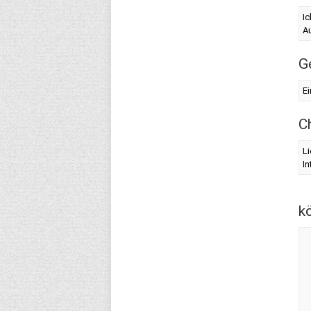
Ic
Au
G
Ei
C
Li
In
k