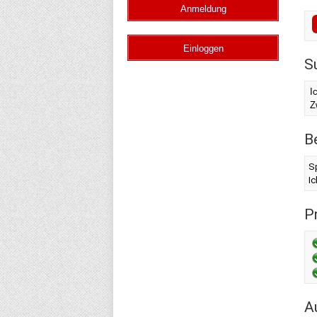
S
I
Z
B
Sp
I
Pr
A