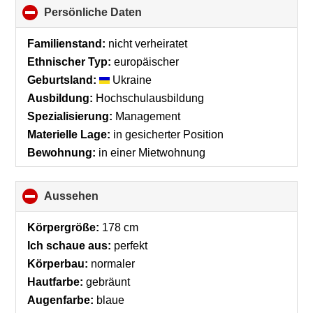
Persönliche Daten
click
to
collapse
Familienstand:
nicht verheiratet
contents
Ethnischer Typ:
europäischer
Geburtsland:
Ukraine
Ausbildung:
Hochschulausbildung
Spezialisierung:
Management
Materielle Lage:
in gesicherter Position
Bewohnung:
in einer Mietwohnung
Aussehen
click
to
collapse
Körpergröße:
178 cm
contents
Ich schaue aus:
perfekt
Körperbau:
normaler
Hautfarbe:
gebräunt
Augenfarbe:
blaue