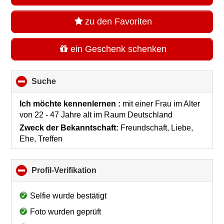
zu den Favoriten
ein Geschenk schenken
Suche
click
to
collapse
Ich möchte kennenlernen :
mit einer Frau im Alter
contents
von 22 - 47 Jahre alt
im Raum
Deutschland
Zweck der Bekanntschaft:
Freundschaft, Liebe,
Ehe, Treffen
Profil-Verifikation
click
to
collapse
Selfie wurde bestätigt
contents
Foto wurden geprüft