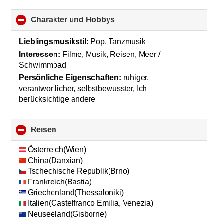
Charakter und Hobbys
click
to
collapse
Lieblingsmusikstil:
Pop, Tanzmusik
contents
Interessen:
Filme, Musik, Reisen, Meer /
Schwimmbad
Persönliche Eigenschaften:
ruhiger,
verantwortlicher, selbstbewusster, Ich
berücksichtige andere
Reisen
click
to
collapse
Österreich(Wien)
contents
China(Danxian)
Tschechische Republik(Brno)
Frankreich(Bastia)
Griechenland(Thessaloniki)
Italien(Castelfranco Emilia, Venezia)
Neuseeland(Gisborne)