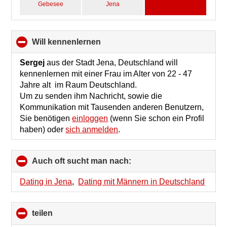
Gebesee
Jena
will kennenlernen
click
to
collapse
Sergej
aus der Stadt Jena, Deutschland will
contents
kennenlernen mit einer Frau im Alter von 22 - 47
Jahre alt im Raum Deutschland.
Um zu senden ihm Nachricht, sowie die
Kommunikation mit Tausenden anderen Benutzern,
Sie benötigen
einloggen
(wenn Sie schon ein Profil
haben) oder
sich anmelden
.
Auch oft sucht man nach:
click
to
collapse
Dating in Jena
,
Dating mit Männern in Deutschland
contents
teilen
click
to