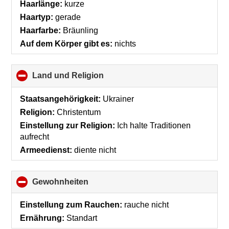
Haarlänge:
kurze
Haartyp:
gerade
Haarfarbe:
Bräunling
Auf dem Körper gibt es:
nichts
Land und Religion
click
to
collapse
Staatsangehörigkeit:
Ukrainer
contents
Religion:
Christentum
Einstellung zur Religion:
Ich halte Traditionen
aufrecht
Armeedienst:
diente nicht
Gewohnheiten
click
to
collapse
Einstellung zum Rauchen:
rauche nicht
contents
Ernährung:
Standart