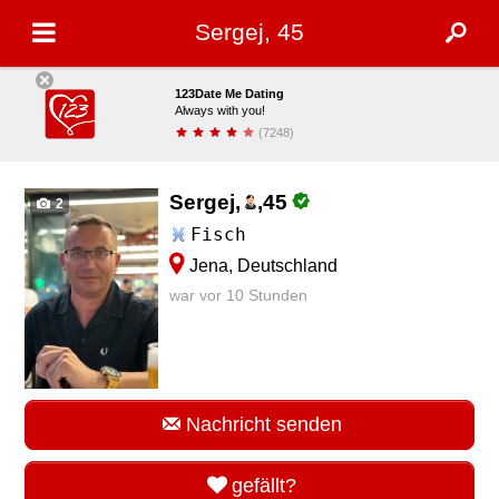
Sergej, 45
123Date Me Dating
Always with you!
(7248)
installieren
Sergej,
,
45
2
Fisch
Jena, Deutschland
war vor 10 Stunden
Nachricht senden
gefällt?