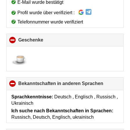
E-Mail wurde bestätigt
Profil wurde über verifiziert :
Telefonnummer wurde verifiziert
Geschenke
click
to
collapse
contents
Bekanntschaften in anderen Sprachen
click
to
collapse
Sprachkenntnisse:
Deutsch , Englisch , Russisch ,
contents
Ukrainisch
Ich suche nach Bekanntschaften in Sprachen:
Russisch, Deutsch, Englisch, ukrainisch