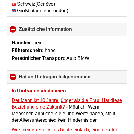
Schweiz(Genève)
Großbritannien(London)
Zusätzliche Information
click
to
collapse
Haustier:
nein
contents
Führerschein:
habe
Persönlicher Transport:
Auto BMW
Hat an Umfragen teilgenommen
click
to
collapse
In Umfragen abstimmen
contents
Der Mann ist 10 Jahre jünger als die Frau. Hat diese
Beziehung eine Zukunft?
-
Möglich. Wenn
Menschen ähnliche Ziele und Werte haben, stellt
der Altersunterschied kein Hindernis dar
Wie meinen Sie, ist es heute einfach, einen Partner