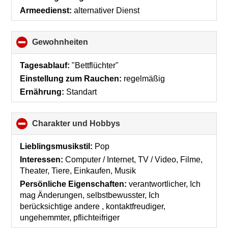
contents
Armeedienst:
alternativer Dienst
Gewohnheiten
click
to
collapse
Tagesablauf:
"Bettflüchter"
contents
Einstellung zum Rauchen:
regelmäßig
Ernährung:
Standart
Charakter und Hobbys
click
to
collapse
Lieblingsmusikstil:
Pop
contents
Interessen:
Computer / Internet, TV / Video, Filme,
Theater, Tiere, Einkaufen, Musik
Persönliche Eigenschaften:
verantwortlicher, Ich
mag Änderungen, selbstbewusster, Ich
berücksichtige andere , kontaktfreudiger,
ungehemmter, pflichteifriger