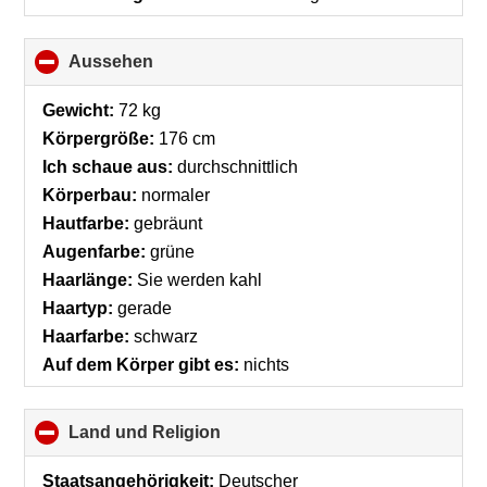
Aussehen
click
to
collapse
Gewicht:
72 kg
contents
Körpergröße:
176 cm
Ich schaue aus:
durchschnittlich
Körperbau:
normaler
Hautfarbe:
gebräunt
Augenfarbe:
grüne
Haarlänge:
Sie werden kahl
Haartyp:
gerade
Haarfarbe:
schwarz
Auf dem Körper gibt es:
nichts
Land und Religion
click
to
collapse
Staatsangehörigkeit:
Deutscher