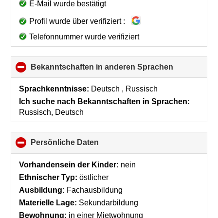
E-Mail wurde bestätigt
Profil wurde über verifiziert :
Telefonnummer wurde verifiziert
Bekanntschaften in anderen Sprachen
click
to
collapse
Sprachkenntnisse:
Deutsch , Russisch
contents
Ich suche nach Bekanntschaften in Sprachen:
Russisch, Deutsch
Persönliche Daten
click
to
collapse
Vorhandensein der Kinder:
nein
contents
Ethnischer Typ:
östlicher
Ausbildung:
Fachausbildung
Materielle Lage:
Sekundarbildung
Bewohnung:
in einer Mietwohnung