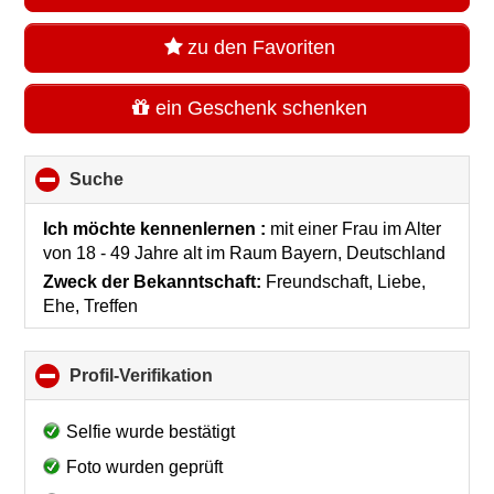
zu den Favoriten
ein Geschenk schenken
Suche
click
to
collapse
Ich möchte kennenlernen :
mit einer Frau im Alter
contents
von 18 - 49 Jahre alt
im Raum
Bayern, Deutschland
Zweck der Bekanntschaft:
Freundschaft, Liebe,
Ehe, Treffen
Profil-Verifikation
click
to
collapse
Selfie wurde bestätigt
contents
Foto wurden geprüft