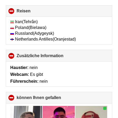
Reisen
click
to
collapse
Iran(Tehrân)
contents
Poland(Bielawa)
Russland(Adygeysk)
Netherlands Antilles(Oranjestad)
Zusätzliche Information
click
to
collapse
Haustier:
nein
contents
Webcam:
Es gibt
Führerschein:
nein
können Ihnen gefallen
click
to
collapse
contents