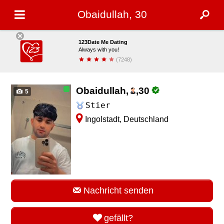
Obaidullah, 30
123Date Me Dating
Always with you!
(7248)
installieren
Obaidullah,
,
30
5
Stier
Ingolstadt, Deutschland
Nachricht senden
gefällt?