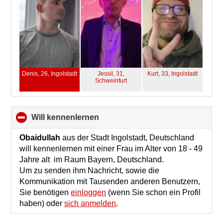
Denis, 26,
Ingolstadt
Jessil, 31,
Kurt, 33,
Ingolstadt
Schweinfurt
will kennenlernen
click
to
collapse
Obaidullah
aus der Stadt Ingolstadt, Deutschland
contents
will kennenlernen mit einer Frau im Alter von 18 - 49
Jahre alt im Raum Bayern, Deutschland.
Um zu senden ihm Nachricht, sowie die
Kommunikation mit Tausenden anderen Benutzern,
Sie benötigen
einloggen
(wenn Sie schon ein Profil
haben) oder
sich anmelden
.