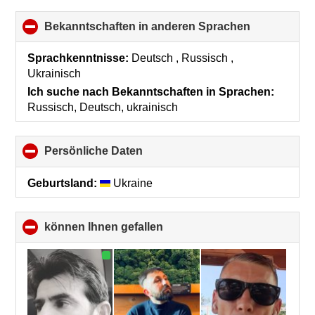
Bekanntschaften in anderen Sprachen
click
to
collapse
Sprachkenntnisse:
Deutsch , Russisch ,
contents
Ukrainisch
Ich suche nach Bekanntschaften in Sprachen:
Russisch, Deutsch, ukrainisch
Persönliche Daten
click
to
collapse
Geburtsland:
Ukraine
contents
können Ihnen gefallen
click
to
collapse
contents