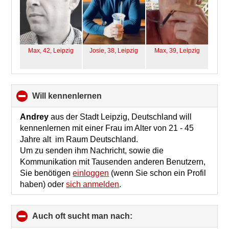
Max, 42,
Leipzig
Josie, 38,
Leipzig
Max, 39,
Leipzig
will kennenlernen
click
to
collapse
Andrey
aus der Stadt Leipzig, Deutschland will
contents
kennenlernen mit einer Frau im Alter von 21 - 45
Jahre alt im Raum Deutschland.
Um zu senden ihm Nachricht, sowie die
Kommunikation mit Tausenden anderen Benutzern,
Sie benötigen
einloggen
(wenn Sie schon ein Profil
haben) oder
sich anmelden
.
Auch oft sucht man nach:
click
to