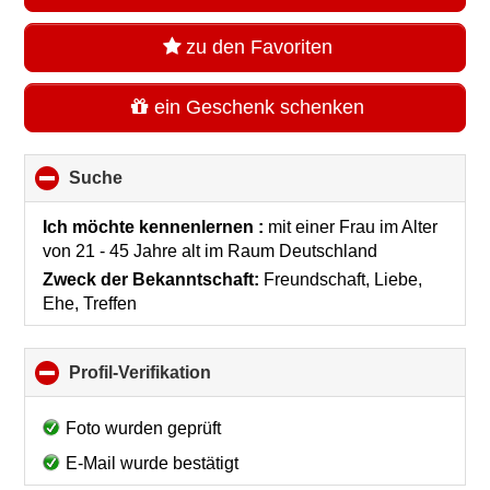
zu den Favoriten
ein Geschenk schenken
Suche
click
to
collapse
Ich möchte kennenlernen :
mit einer Frau im Alter
contents
von 21 - 45 Jahre alt
im Raum
Deutschland
Zweck der Bekanntschaft:
Freundschaft, Liebe,
Ehe, Treffen
Profil-Verifikation
click
to
collapse
Foto wurden geprüft
contents
E-Mail wurde bestätigt