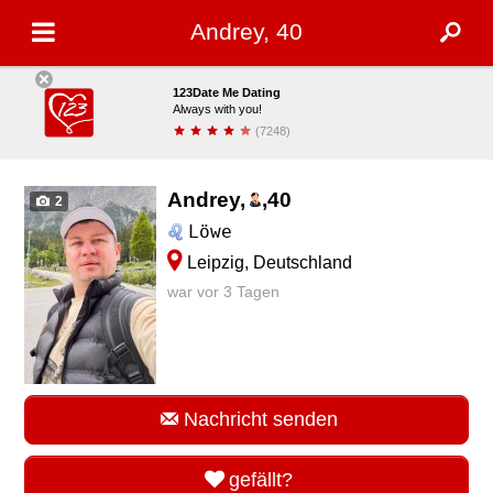
Andrey, 40
123Date Me Dating
Always with you!
(7248)
installieren
Andrey,
,
40
2
Löwe
Leipzig, Deutschland
war vor 3 Tagen
Nachricht senden
gefällt?