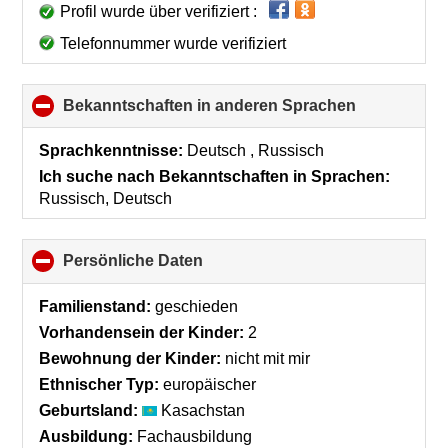
Profil wurde über verifiziert :
Telefonnummer wurde verifiziert
Bekanntschaften in anderen Sprachen
click
to
collapse
Sprachkenntnisse:
Deutsch , Russisch
contents
Ich suche nach Bekanntschaften in Sprachen:
Russisch, Deutsch
Persönliche Daten
click
to
collapse
Familienstand:
geschieden
contents
Vorhandensein der Kinder:
2
Bewohnung der Kinder:
nicht mit mir
Ethnischer Typ:
europäischer
Geburtsland:
Kasachstan
Ausbildung:
Fachausbildung