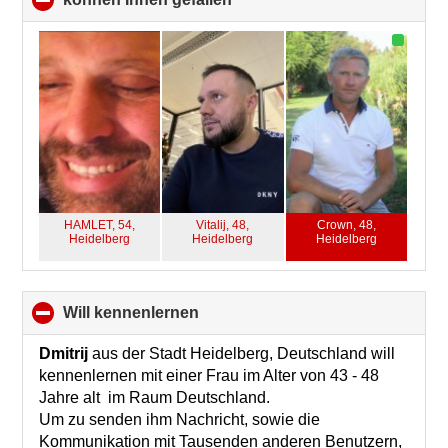
to
collapse
contents
HAMLET, 54,
Vitalij, 48,
Crown, 48,
Heidelberg
Heidelberg
Heidelberg
will kennenlernen
click
to
collapse
Dmitrij
aus der Stadt Heidelberg, Deutschland will
contents
kennenlernen mit einer Frau im Alter von 43 - 48
Jahre alt im Raum Deutschland.
Um zu senden ihm Nachricht, sowie die
Kommunikation mit Tausenden anderen Benutzern,