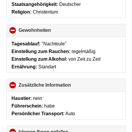
collapse
Staatsangehörigkeit:
Deutscher
contents
Religion:
Christentum
Gewohnheiten
click
to
collapse
Tagesablauf:
"Nachteule"
contents
Einstellung zum Rauchen:
regelmäßig
Einstellung zum Alkohol:
von Zeit zu Zeit
Ernährung:
Standart
Zusätzliche Information
click
to
collapse
Haustier:
nein
contents
Führerschein:
habe
Persönlicher Transport:
Auto
können Ihnen gefallen
click