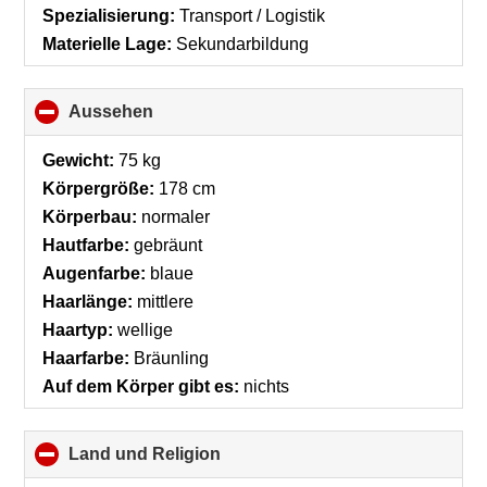
Spezialisierung:
Transport / Logistik
Materielle Lage:
Sekundarbildung
Aussehen
click
to
collapse
Gewicht:
75 kg
contents
Körpergröße:
178 cm
Körperbau:
normaler
Hautfarbe:
gebräunt
Augenfarbe:
blaue
Haarlänge:
mittlere
Haartyp:
wellige
Haarfarbe:
Bräunling
Auf dem Körper gibt es:
nichts
Land und Religion
click
to