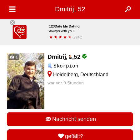
Dmitrij, 52
123Date Me Dating
Always with you!
(7248)
installieren
Dmitrij,
,
52
1
Skorpion
Heidelberg, Deutschland
war vor 9 Stunden
Nachricht senden
gefällt?