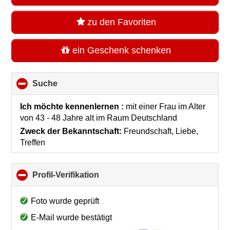
zu den Favoriten
ein Geschenk schenken
Suche
click
to
collapse
Ich möchte kennenlernen :
mit einer Frau im Alter
contents
von 43 - 48 Jahre alt
im Raum
Deutschland
Zweck der Bekanntschaft:
Freundschaft, Liebe,
Treffen
Profil-Verifikation
click
to
collapse
Foto wurde geprüft
contents
E-Mail wurde bestätigt