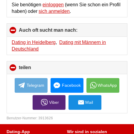
Sie benötigen
einloggen
(wenn Sie schon ein Profil
haben) oder
sich anmelden
.
Auch oft sucht man nach:
click
to
collapse
Dating in Heidelberg
,
Dating mit Männern in
contents
Deutschland
teilen
click
to
collapse
contents
Telegram
Facebook
WhatsApp
Viber
Mail
Benutzer-Nummer:
3913626
Dating-App
Wir sind in sozialen