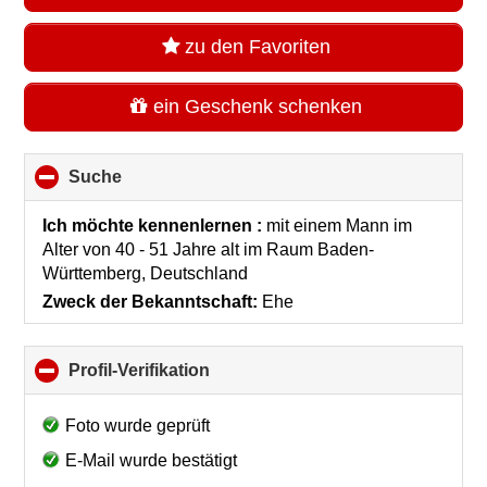
zu den Favoriten
ein Geschenk schenken
Suche
click
to
collapse
Ich möchte kennenlernen :
mit einem Mann im
contents
Alter von 40 - 51 Jahre alt
im Raum
Baden-
Württemberg, Deutschland
Zweck der Bekanntschaft:
Ehe
Profil-Verifikation
click
to
collapse
Foto wurde geprüft
contents
E-Mail wurde bestätigt