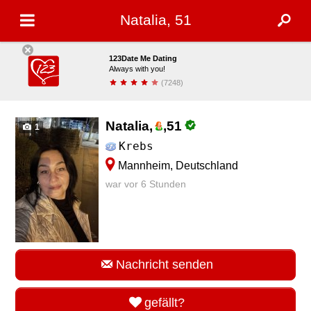
Natalia, 51
123Date Me Dating
Always with you!
(7248)
installieren
Natalia,
,
51
1
Krebs
Mannheim, Deutschland
war vor 6 Stunden
Nachricht senden
gefällt?