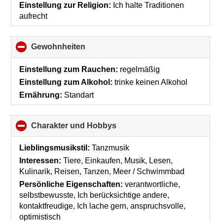
Einstellung zur Religion:
Ich halte Traditionen
aufrecht
Gewohnheiten
click
to
collapse
Einstellung zum Rauchen:
regelmäßig
contents
Einstellung zum Alkohol:
trinke keinen Alkohol
Ernährung:
Standart
Charakter und Hobbys
click
to
collapse
Lieblingsmusikstil:
Tanzmusik
contents
Interessen:
Tiere, Einkaufen, Musik, Lesen,
Kulinarik, Reisen, Tanzen, Meer / Schwimmbad
Persönliche Eigenschaften:
verantwortliche,
selbstbewusste, Ich berücksichtige andere,
kontaktfreudige, Ich lache gern, anspruchsvolle,
optimistisch