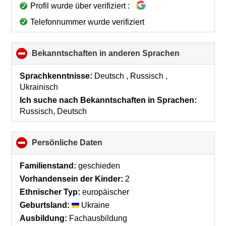
Profil wurde über verifiziert :
Telefonnummer wurde verifiziert
Bekanntschaften in anderen Sprachen
click
to
collapse
Sprachkenntnisse:
Deutsch , Russisch ,
contents
Ukrainisch
Ich suche nach Bekanntschaften in Sprachen:
Russisch, Deutsch
Persönliche Daten
click
to
collapse
Familienstand:
geschieden
contents
Vorhandensein der Kinder:
2
Ethnischer Typ:
europäischer
Geburtsland:
Ukraine
Ausbildung:
Fachausbildung