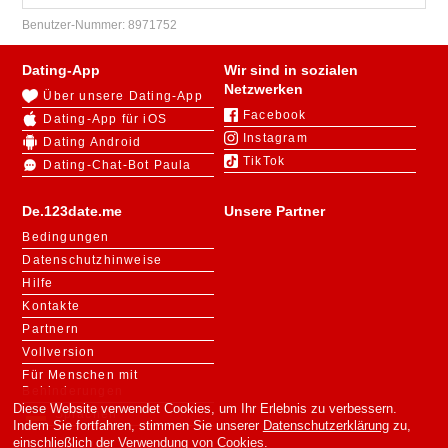
Benutzer-Nummer:
8971752
Dating-App
Wir sind in sozialen
Netzwerken
Über unsere Dating-App
Facebook
Dating-App für iOS
Instagram
Dating Android
TikTok
Dating-Chat-Bot Paula
De.123date.me
Unsere Partner
Bedingungen
Datenschutzhinweise
Hilfe
Kontakte
Partnern
Vollversion
Für Menschen mit
Behinderungen
Diese Website verwendet Cookies, um Ihr Erlebnis zu verbessern.
Sprachen
Indem Sie fortfahren, stimmen Sie unserer
Datenschutzerklärung
zu,
einschließlich der Verwendung von Cookies.