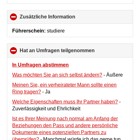
Zusätzliche Information
click
to
collapse
Führerschein:
studiere
contents
Hat an Umfragen teilgenommen
click
to
collapse
In Umfragen abstimmen
contents
Was möchten Sie an sich selbst ändern?
-
Äußere
Meinen Sie, ein verheirateter Mann sollte einen
Ring tragen?
-
Ja
Welche Eigenschaften muss Ihr Partner haben?
-
Zuverlässigkeit und Ehrlichkeit
Ist es Ihrer Meinung nach normal am Anfang der
Beziehungen den Pass und andere persönliche
Dokumente eines potenziellen Partners zu
überprüfen?
-
Manchmal würde ich das gerne tun,