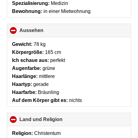
Spezialisierung:
Medizin
Bewohnung:
in einer Mietwohnung
Aussehen
click
to
collapse
Gewicht:
78 kg
contents
Körpergröße:
165 cm
Ich schaue aus:
perfekt
Augenfarbe:
grüne
Haarlänge:
mittlere
Haartyp:
gerade
Haarfarbe:
Bräunling
Auf dem Körper gibt es:
nichts
Land und Religion
click
to
collapse
Religion:
Christentum
contents