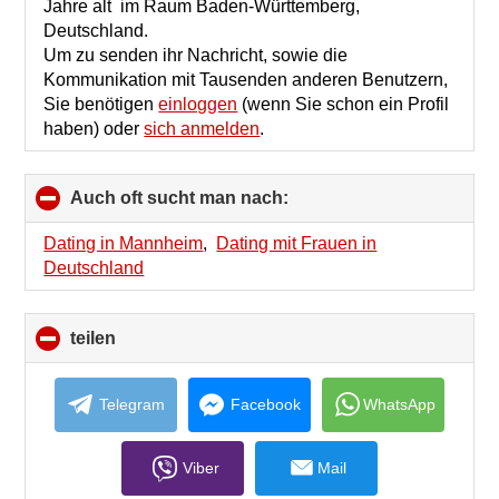
Jahre alt im Raum Baden-Württemberg,
Deutschland.
Um zu senden ihr Nachricht, sowie die
Kommunikation mit Tausenden anderen Benutzern,
Sie benötigen
einloggen
(wenn Sie schon ein Profil
haben) oder
sich anmelden
.
Auch oft sucht man nach:
click
to
collapse
Dating in Mannheim
,
Dating mit Frauen in
contents
Deutschland
teilen
click
to
collapse
contents
Telegram
Facebook
WhatsApp
Viber
Mail