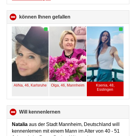
können Ihnen gefallen
click
to
collapse
contents
AliNa, 46,
Karlsruhe
Olga, 46,
Mannheim
Ksenia, 48,
Esslingen
will kennenlernen
click
to
collapse
Natalia
aus der Stadt Mannheim, Deutschland will
contents
kennenlernen mit einem Mann im Alter von 40 - 51