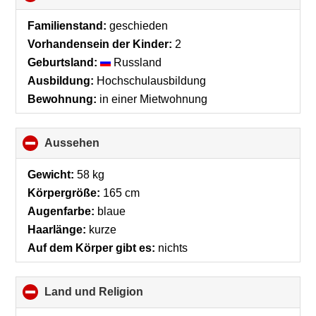
to
collapse
Familienstand:
geschieden
contents
Vorhandensein der Kinder:
2
Geburtsland:
Russland
Ausbildung:
Hochschulausbildung
Bewohnung:
in einer Mietwohnung
Aussehen
click
to
collapse
Gewicht:
58 kg
contents
Körpergröße:
165 cm
Augenfarbe:
blaue
Haarlänge:
kurze
Auf dem Körper gibt es:
nichts
Land und Religion
click
to