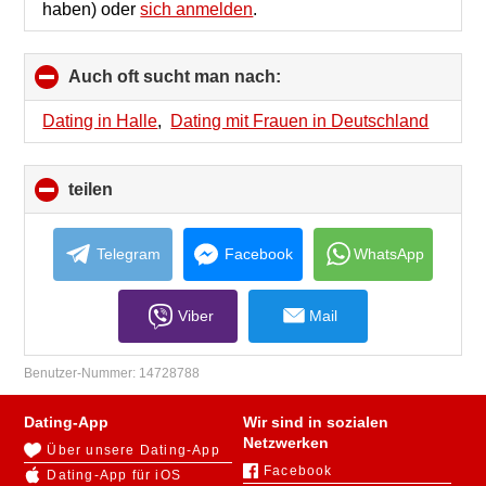
haben) oder
sich anmelden
.
Auch oft sucht man nach:
click
to
collapse
Dating in Halle
,
Dating mit Frauen in Deutschland
contents
teilen
click
to
collapse
contents
Telegram
Facebook
WhatsApp
Viber
Mail
Benutzer-Nummer:
14728788
Dating-App
Wir sind in sozialen
Netzwerken
Über unsere Dating-App
Facebook
Dating-App für iOS