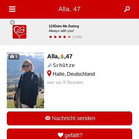
Alla, 47
123Date Me Dating
Always with you!
(7248)
installieren
Alla,
,
47
5
Schütze
Halle, Deutschland
war vor 9 Stunden
Nachricht senden
gefällt?