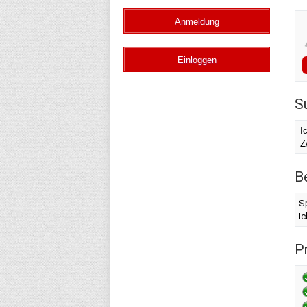
S
I
Z
B
S
I
Pr