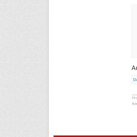
A
D
Pr
Be