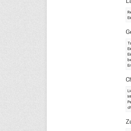
L
Re
Ei
G
Ta
Ei
Ei
b
Er
C
Li
I
Pe
c
Z