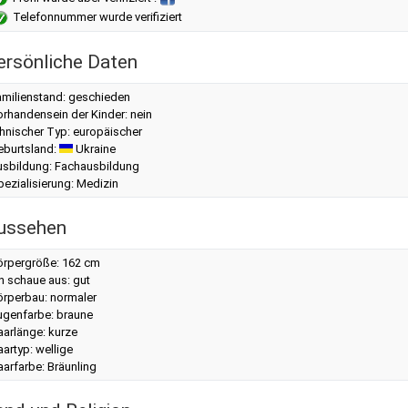
Telefonnummer wurde verifiziert
ersönliche Daten
amilienstand: geschieden
rhandensein der Kinder: nein
hnischer Typ: europäischer
eburtsland:
Ukraine
usbildung: Fachausbildung
ezialisierung: Medizin
ussehen
örpergröße: 162 cm
h schaue aus: gut
örperbau: normaler
ugenfarbe: braune
aarlänge: kurze
artyp: wellige
arfarbe: Bräunling