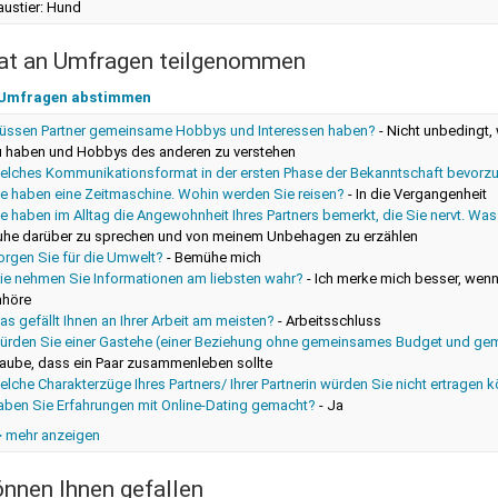
austier: Hund
at an Umfragen teilgenommen
 Umfragen abstimmen
üssen Partner gemeinsame Hobbys und Interessen haben?
-
Nicht unbedingt, 
u haben und Hobbys des anderen zu verstehen
elches Kommunikationsformat in der ersten Phase der Bekanntschaft bevorz
ie haben eine Zeitmaschine. Wohin werden Sie reisen?
-
In die Vergangenheit
e haben im Alltag die Angewohnheit Ihres Partners bemerkt, die Sie nervt. Wa
uhe darüber zu sprechen und von meinem Unbehagen zu erzählen
orgen Sie für die Umwelt?
-
Bemühe mich
ie nehmen Sie Informationen am liebsten wahr?
-
Ich merke mich besser, wenn
nhöre
s gefällt Ihnen an Ihrer Arbeit am meisten?
-
Arbeitsschluss
ürden Sie einer Gastehe (einer Beziehung ohne gemeinsames Budget und g
laube, dass ein Paar zusammenleben sollte
lche Charakterzüge Ihres Partners/ Ihrer Partnerin würden Sie nicht ertragen 
aben Sie Erfahrungen mit Online-Dating gemacht?
-
Ja
> mehr anzeigen
önnen Ihnen gefallen