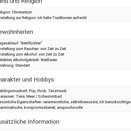
and und Religion
ligion: Christentum
nstellung zur Religion: Ich halte Traditionen aufrecht
ewohnheiten
gesablauf: "Bettflüchter"
nstellung zum Rauchen: von Zeit zu Zeit
nstellung zum Alkohol: von Zeit zu Zeit
eliebtes Alkoholgetränk: Weißwein
nährung: Standart
harakter und Hobbys
eblingsmusikstil: Pop, Rock, Tanzmusik
nteressen: Tiere, Meer / Schwimmbad
rsönliche Eigenschaften: verantwortliche, selbstbewusste, Ich berücksichtige 
harismatische, kompromissbereit, anspruchsvolle
usätzliche Information