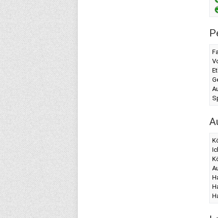
P
F
Vo
Et
G
A
Sp
A
K
Ic
K
A
H
Ha
Ha