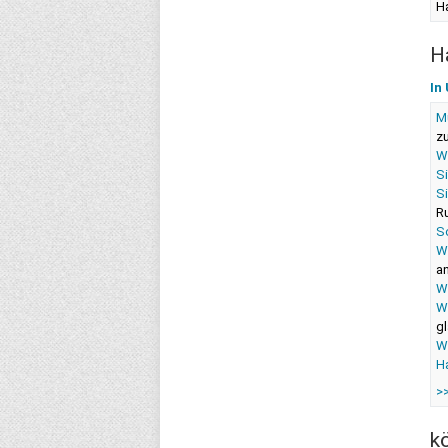
H
H
In
M
z
W
S
Si
R
S
W
a
Wa
W
g
We
H
>
k