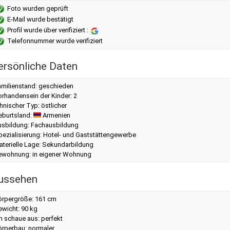
Foto wurden geprüft
E-Mail wurde bestätigt
Profil wurde über verifiziert :
Telefonnummer wurde verifiziert
ersönliche Daten
amilienstand: geschieden
rhandensein der Kinder: 2
hnischer Typ: östlicher
eburtsland:
Armenien
usbildung: Fachausbildung
pezialisierung: Hotel- und Gaststättengewerbe
aterielle Lage: Sekundarbildung
ewohnung: in eigener Wohnung
ussehen
örpergröße: 161 cm
ewicht: 90 kg
h schaue aus: perfekt
örperbau: normaler