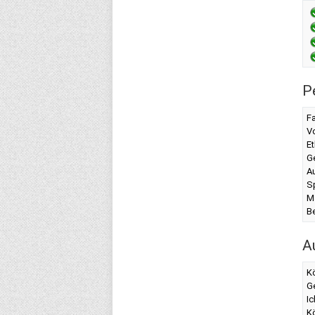
P
F
Vo
Et
G
A
S
M
B
A
K
G
Ic
K