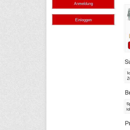
S
I
Z
B
S
I
Pr