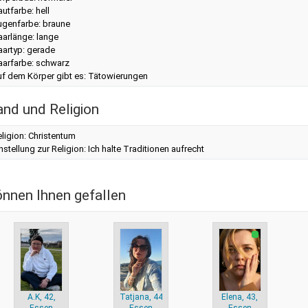
utfarbe: hell
ugenfarbe: braune
aarlänge: lange
aartyp: gerade
aarfarbe: schwarz
uf dem Körper gibt es: Tätowierungen
and und Religion
ligion: Christentum
nstellung zur Religion: Ich halte Traditionen aufrecht
önnen Ihnen gefallen
A.K, 42,
Tatjana, 44,
Elena, 43,