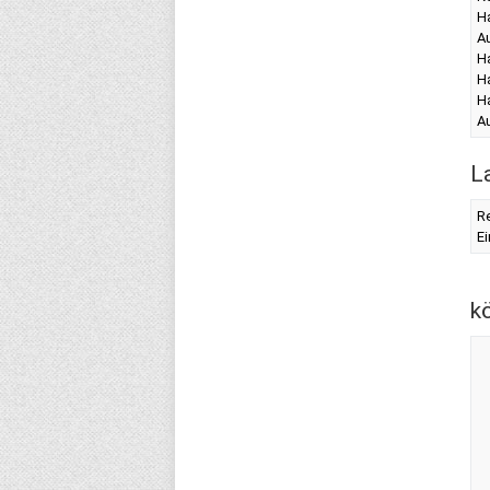
Ha
A
H
H
H
A
L
Re
Ei
k