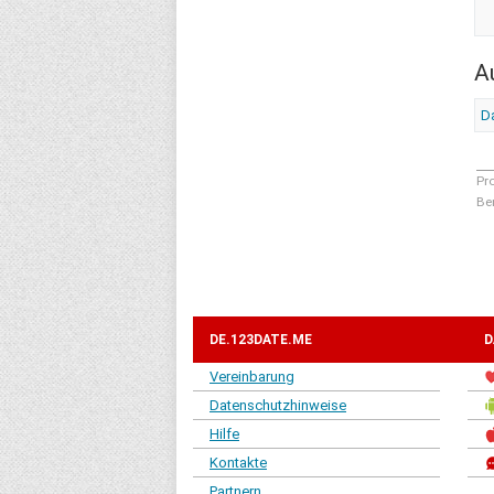
A
Da
Pr
Be
DE.123DATE.ME
D
Vereinbarung
Datenschutzhinweise
Hilfe
Kontakte
Partnern