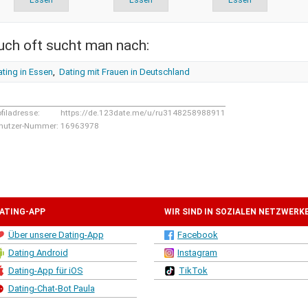
Essen
Essen
Essen
uch oft sucht man nach:
ting in Essen
,
Dating mit Frauen in Deutschland
ofiladresse:
https://de.123date.me/u/ru3148258988911
nutzer-Nummer:
16963978
ATING-APP
WIR SIND IN SOZIALEN NETZWERK
Über unsere Dating-App
Facebook
Dating Android
Instagram
Dating-App für iOS
TikTok
Dating-Chat-Bot Paula