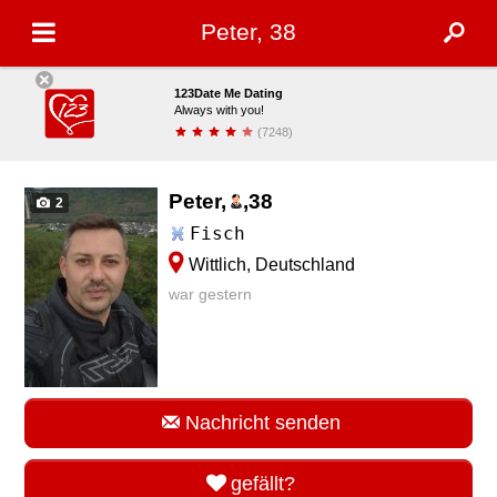
Peter, 38
123Date Me Dating
Always with you!
(7248)
installieren
Peter,
,
38
2
Fisch
Wittlich, Deutschland
war gestern
Nachricht senden
gefällt?