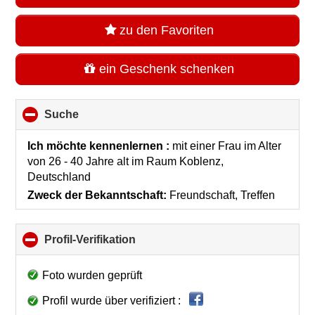
zu den Favoriten
ein Geschenk schenken
Suche
click
to
collapse
Ich möchte kennenlernen :
mit einer Frau im Alter
contents
von 26 - 40 Jahre alt
im Raum
Koblenz,
Deutschland
Zweck der Bekanntschaft:
Freundschaft, Treffen
Profil-Verifikation
click
to
collapse
Foto wurden geprüft
contents
Profil wurde über verifiziert :