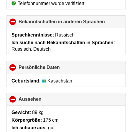
Telefonnummer wurde verifiziert
Bekanntschaften in anderen Sprachen
click
to
collapse
Sprachkenntnisse:
Russisch
contents
Ich suche nach Bekanntschaften in Sprachen:
Russisch, Deutsch
Persönliche Daten
click
to
collapse
Geburtsland:
Kasachstan
contents
Aussehen
click
to
collapse
Gewicht:
89 kg
contents
Körpergröße:
175 cm
Ich schaue aus:
gut