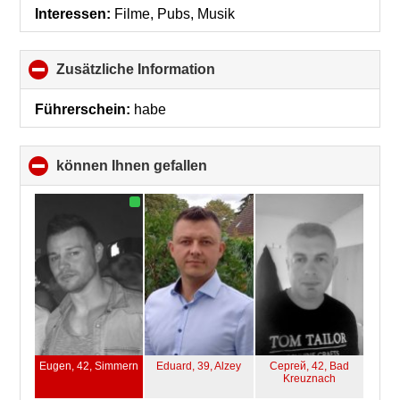
contents
Interessen:
Filme, Pubs, Musik
Zusätzliche Information
click
to
collapse
Führerschein:
habe
contents
können Ihnen gefallen
click
to
collapse
contents
Eugen, 42,
Simmern
Eduard, 39,
Alzey
Сергей, 42,
Bad
Kreuznach