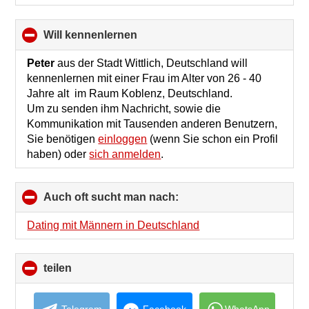
will kennenlernen
click
to
collapse
Peter
aus der Stadt Wittlich, Deutschland will
contents
kennenlernen mit einer Frau im Alter von 26 - 40
Jahre alt im Raum Koblenz, Deutschland.
Um zu senden ihm Nachricht, sowie die
Kommunikation mit Tausenden anderen Benutzern,
Sie benötigen
einloggen
(wenn Sie schon ein Profil
haben) oder
sich anmelden
.
Auch oft sucht man nach:
click
to
collapse
Dating mit Männern in Deutschland
contents
teilen
click
to
collapse