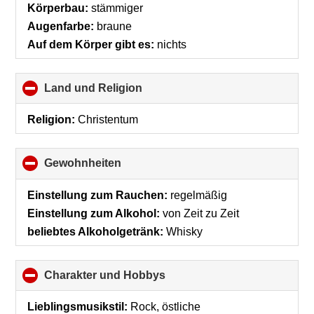
Körperbau:
stämmiger
Augenfarbe:
braune
Auf dem Körper gibt es:
nichts
Land und Religion
click
to
collapse
Religion:
Christentum
contents
Gewohnheiten
click
to
collapse
Einstellung zum Rauchen:
regelmäßig
contents
Einstellung zum Alkohol:
von Zeit zu Zeit
beliebtes Alkoholgetränk:
Whisky
Charakter und Hobbys
click
to
collapse
Lieblingsmusikstil:
Rock, östliche