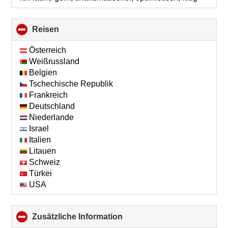
Reisen
click
to
collapse
Österreich
contents
Weißrussland
Belgien
Tschechische Republik
Frankreich
Deutschland
Niederlande
Israel
Italien
Litauen
Schweiz
Türkei
USA
Zusätzliche Information
click
to