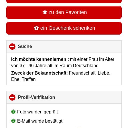
zu den Favoriten
ein Geschenk schenken
Suche
click
to
collapse
Ich möchte kennenlernen :
mit einer Frau im Alter
contents
von 37 - 46 Jahre alt
im Raum
Deutschland
Zweck der Bekanntschaft:
Freundschaft, Liebe,
Ehe, Treffen
Profil-Verifikation
click
to
collapse
Foto wurden geprüft
contents
E-Mail wurde bestätigt