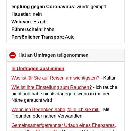
collapse
Impfung gegen Coronavirus:
wurde geimpft
contents
Haustier:
nein
Webcam:
Es gibt
Führerschein:
habe
Persönlicher Transport:
Auto
Hat an Umfragen teilgenommen
click
to
collapse
In Umfragen abstimmen
contents
Was ist für Sie auf Reisen am wichtigsten?
-
Kultur
Wie ist Ihre Einstellung zum Rauchen?
-
Ich rauche
nicht und habe nichts dagegen, wenn in meiner
Nähe geraucht wird
Wenn ich Bedenken habe, teile ich sie mit:
-
Mit
Freunden oder nahen Verwandten
Gemeinsamer/getrennter Urlaub eines Ehepaares,