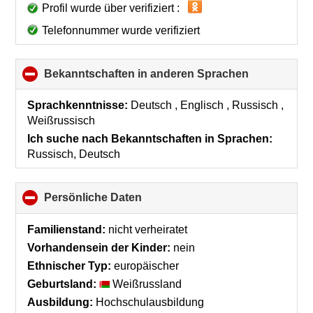
Profil wurde über verifiziert :
Telefonnummer wurde verifiziert
Bekanntschaften in anderen Sprachen
click
to
collapse
Sprachkenntnisse:
Deutsch , Englisch , Russisch ,
contents
Weißrussisch
Ich suche nach Bekanntschaften in Sprachen:
Russisch, Deutsch
Persönliche Daten
click
to
collapse
Familienstand:
nicht verheiratet
contents
Vorhandensein der Kinder:
nein
Ethnischer Typ:
europäischer
Geburtsland:
Weißrussland
Ausbildung:
Hochschulausbildung