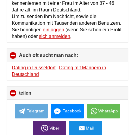
contents
kennenlernen mit einer Frau im Alter von 37 - 46
Jahre alt im Raum Deutschland.
Um zu senden ihm Nachricht, sowie die
Kommunikation mit Tausenden anderen Benutzern,
Sie benötigen
einloggen
(wenn Sie schon ein Profil
haben) oder
sich anmelden
.
Auch oft sucht man nach:
click
to
collapse
Dating in Düsseldorf
,
Dating mit Männern in
contents
Deutschland
teilen
click
to
collapse
contents
Telegram
Facebook
WhatsApp
Viber
Mail