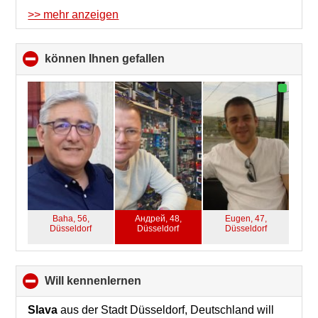
>> mehr anzeigen
können Ihnen gefallen
click
to
collapse
contents
Baha, 56,
Андрей, 48,
Eugen, 47,
Düsseldorf
Düsseldorf
Düsseldorf
will kennenlernen
click
to
collapse
Slava
aus der Stadt Düsseldorf, Deutschland will