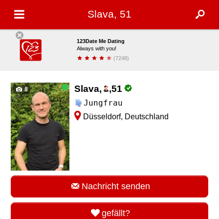
Slava, 51
123Date Me Dating
Always with you!
(7248)
installieren
Slava,
,
51
8
Jungfrau
Düsseldorf, Deutschland
Nachricht senden
gefällt?