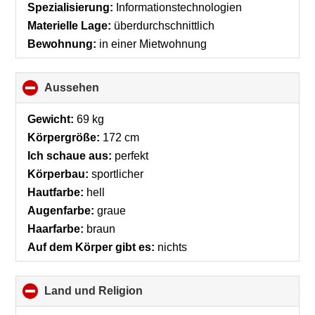
Spezialisierung:
Informationstechnologien
Materielle Lage:
überdurchschnittlich
Bewohnung:
in einer Mietwohnung
Aussehen
click
to
collapse
Gewicht:
69 kg
contents
Körpergröße:
172 cm
Ich schaue aus:
perfekt
Körperbau:
sportlicher
Hautfarbe:
hell
Augenfarbe:
graue
Haarfarbe:
braun
Auf dem Körper gibt es:
nichts
Land und Religion
click
to