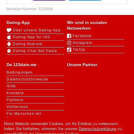
Benutzer-Nummer:
3220669
Dating-App
Wir sind in sozialen
Netzwerken
Über unsere Dating-App
Facebook
Dating-App für iOS
Instagram
Dating Android
TikTok
Dating-Chat-Bot Paula
De.123date.me
Unsere Partner
Bedingungen
Datenschutzhinweise
Hilfe
Kontakte
Partnern
Vollversion
Für Menschen mit
Behinderungen
Diese Website verwendet Cookies, um Ihr Erlebnis zu verbessern.
Sprachen
Indem Sie fortfahren, stimmen Sie unserer
Datenschutzerklärung
zu,
einschließlich der Verwendung von Cookies.