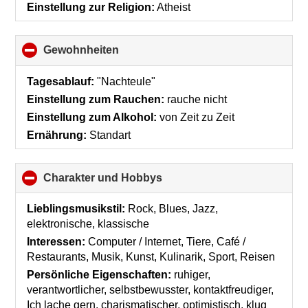
collapse
Einstellung zur Religion:
Atheist
contents
Gewohnheiten
click
to
collapse
Tagesablauf:
"Nachteule"
contents
Einstellung zum Rauchen:
rauche nicht
Einstellung zum Alkohol:
von Zeit zu Zeit
Ernährung:
Standart
Charakter und Hobbys
click
to
collapse
Lieblingsmusikstil:
Rock, Blues, Jazz,
contents
elektronische, klassische
Interessen:
Computer / Internet, Tiere, Café /
Restaurants, Musik, Kunst, Kulinarik, Sport, Reisen
Persönliche Eigenschaften:
ruhiger,
verantwortlicher, selbstbewusster, kontaktfreudiger,
Ich lache gern, charismatischer, optimistisch, klug