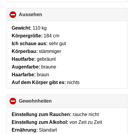
Aussehen
click
to
collapse
Gewicht:
110 kg
contents
Körpergröße:
184 cm
Ich schaue aus:
sehr gut
Körperbau:
stämmiger
Hautfarbe:
gebräunt
Augenfarbe:
braune
Haarfarbe:
braun
Auf dem Körper gibt es:
nichts
Gewohnheiten
click
to
collapse
Einstellung zum Rauchen:
rauche nicht
contents
Einstellung zum Alkohol:
von Zeit zu Zeit
Ernährung:
Standart