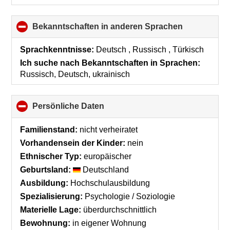
Bekanntschaften in anderen Sprachen
click
to
collapse
Sprachkenntnisse:
Deutsch , Russisch , Türkisch
contents
Ich suche nach Bekanntschaften in Sprachen:
Russisch, Deutsch, ukrainisch
Persönliche Daten
click
to
collapse
Familienstand:
nicht verheiratet
contents
Vorhandensein der Kinder:
nein
Ethnischer Typ:
europäischer
Geburtsland:
Deutschland
Ausbildung:
Hochschulausbildung
Spezialisierung:
Psychologie / Soziologie
Materielle Lage:
überdurchschnittlich
Bewohnung:
in eigener Wohnung