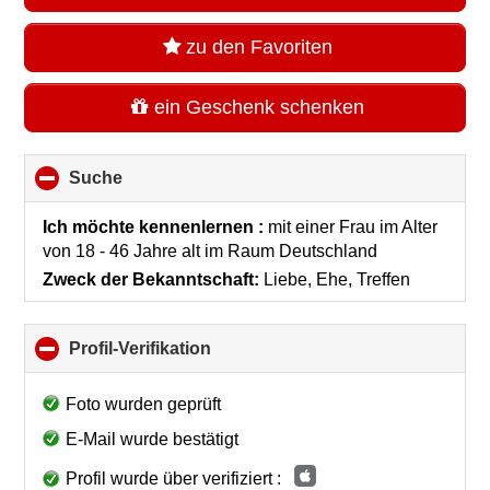
zu den Favoriten
ein Geschenk schenken
Suche
click
to
collapse
Ich möchte kennenlernen :
mit einer Frau im Alter
contents
von 18 - 46 Jahre alt
im Raum
Deutschland
Zweck der Bekanntschaft:
Liebe, Ehe, Treffen
Profil-Verifikation
click
to
collapse
Foto wurden geprüft
contents
E-Mail wurde bestätigt
Profil wurde über verifiziert :