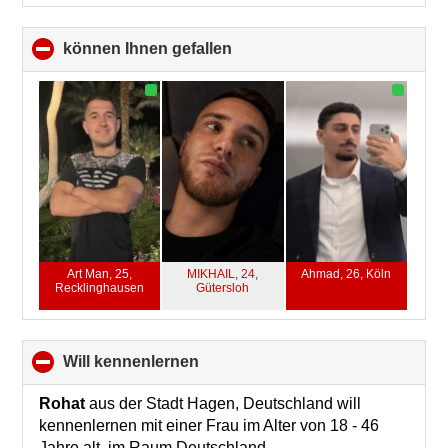
können Ihnen gefallen
click
to
collapse
contents
Art Man, 25,
MIKHAIL, 24,
Ahmad, 26,
Köln
Recklinghausen
Gütersloh
will kennenlernen
click
to
collapse
Rohat
aus der Stadt Hagen, Deutschland will
contents
kennenlernen mit einer Frau im Alter von 18 - 46
Jahre alt im Raum Deutschland.