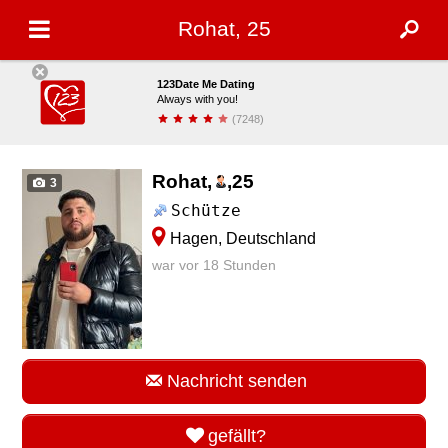
Rohat, 25
123Date Me Dating
Always with you!
(7248)
installieren
Rohat,
,
25
3
Schütze
Hagen, Deutschland
war vor 18 Stunden
Nachricht senden
gefällt?