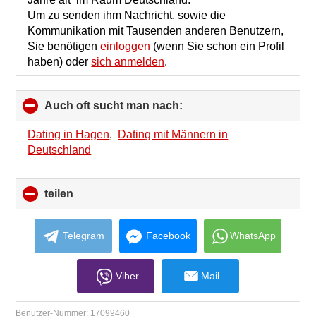
Um zu senden ihm Nachricht, sowie die
Kommunikation mit Tausenden anderen Benutzern,
Sie benötigen
einloggen
(wenn Sie schon ein Profil
haben) oder
sich anmelden
.
Auch oft sucht man nach:
click
to
collapse
Dating in Hagen
,
Dating mit Männern in
contents
Deutschland
teilen
click
to
collapse
contents
Telegram
Facebook
WhatsApp
Viber
Mail
Benutzer-Nummer:
17099460