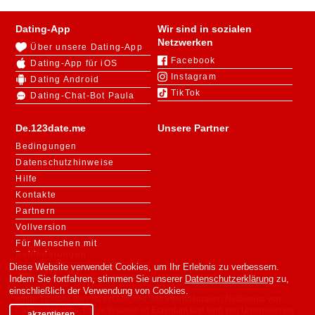
Dating-App
Wir sind in sozialen
Netzwerken
Über unsere Dating-App
Facebook
Dating-App für iOS
Instagram
Dating Android
TikTok
Dating-Chat-Bot Paula
De.123date.me
Unsere Partner
Bedingungen
Datenschutzhinweise
Hilfe
Kontakte
Partnern
Vollversion
Für Menschen mit
Behinderungen
Diese Website verwendet Cookies, um Ihr Erlebnis zu verbessern.
Sprachen
Indem Sie fortfahren, stimmen Sie unserer
Datenschutzerklärung
zu,
einschließlich der Verwendung von Cookies.
«mde.123date.me» ist ein Mitglied des internationalen Netzwerks von
Dating-Websites. Diese Website ist Eigentum und wird von Unternehmen
akzeptieren