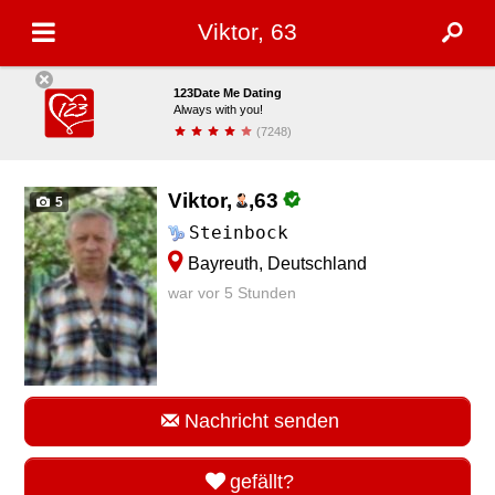
Viktor, 63
123Date Me Dating
Always with you!
(7248)
installieren
Viktor,
,
63
5
Steinbock
Bayreuth, Deutschland
war vor 5 Stunden
Nachricht senden
gefällt?