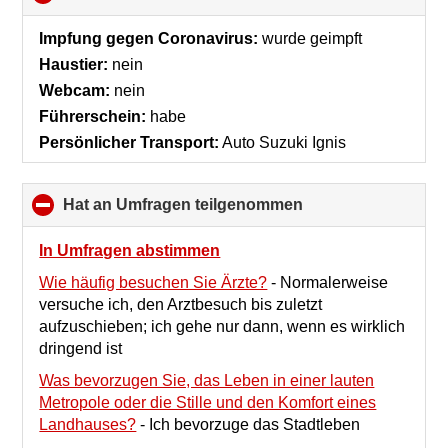
to
collapse
Impfung gegen Coronavirus:
wurde geimpft
contents
Haustier:
nein
Webcam:
nein
Führerschein:
habe
Persönlicher Transport:
Auto Suzuki Ignis
Hat an Umfragen teilgenommen
click
to
collapse
In Umfragen abstimmen
contents
Wie häufig besuchen Sie Ärzte?
-
Normalerweise
versuche ich, den Arztbesuch bis zuletzt
aufzuschieben; ich gehe nur dann, wenn es wirklich
dringend ist
Was bevorzugen Sie, das Leben in einer lauten
Metropole oder die Stille und den Komfort eines
Landhauses?
-
Ich bevorzuge das Stadtleben