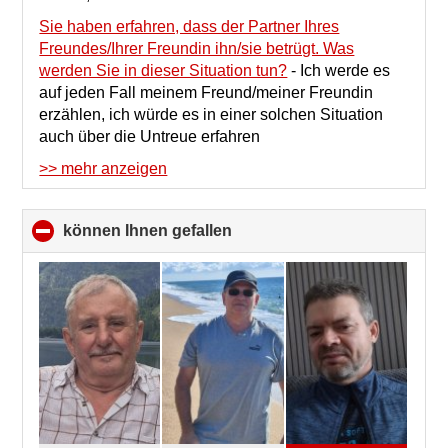
Sie haben erfahren, dass der Partner Ihres
Freundes/Ihrer Freundin ihn/sie betrügt. Was
werden Sie in dieser Situation tun?
-
Ich werde es
auf jeden Fall meinem Freund/meiner Freundin
erzählen, ich würde es in einer solchen Situation
auch über die Untreue erfahren
>> mehr anzeigen
können Ihnen gefallen
click
to
collapse
contents