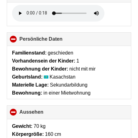
to
collapse
contents
Persönliche Daten
click
to
collapse
Familienstand:
geschieden
contents
Vorhandensein der Kinder:
1
Bewohnung der Kinder:
nicht mit mir
Geburtsland:
Kasachstan
Materielle Lage:
Sekundarbildung
Bewohnung:
in einer Mietwohnung
Aussehen
click
to
collapse
Gewicht:
70 kg
contents
Körpergröße:
160 cm