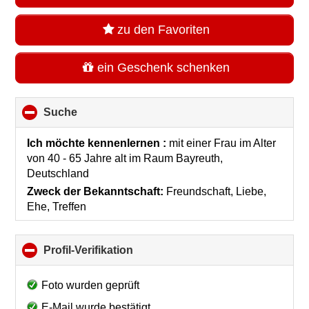
zu den Favoriten
ein Geschenk schenken
Suche
click
to
collapse
Ich möchte kennenlernen :
mit einer Frau im Alter
contents
von 40 - 65 Jahre alt
im Raum
Bayreuth,
Deutschland
Zweck der Bekanntschaft:
Freundschaft, Liebe,
Ehe, Treffen
Profil-Verifikation
click
to
collapse
Foto wurden geprüft
contents
E-Mail wurde bestätigt