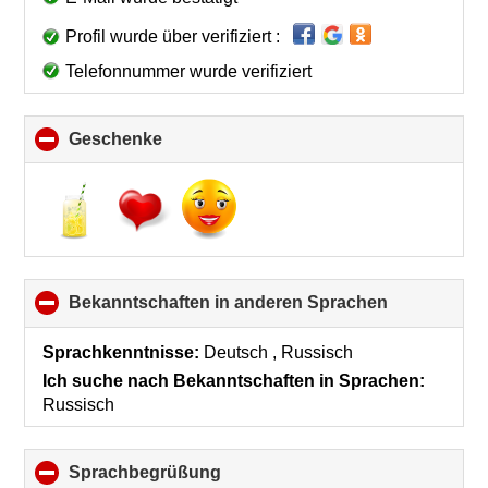
Profil wurde über verifiziert :
Telefonnummer wurde verifiziert
Geschenke
click
to
collapse
contents
Bekanntschaften in anderen Sprachen
click
to
collapse
Sprachkenntnisse:
Deutsch , Russisch
contents
Ich suche nach Bekanntschaften in Sprachen:
Russisch
Sprachbegrüßung
click