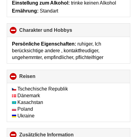
Einstellung zum Alkohol:
trinke keinen Alkohol
Ernährung:
Standart
Charakter und Hobbys
click
to
collapse
Persönliche Eigenschaften:
ruhiger, Ich
contents
berücksichtige andere , kontaktfreudiger,
ungehemmter, empfindlicher, pflichteifriger
Reisen
click
to
collapse
Tschechische Republik
contents
Dänemark
Kasachstan
Poland
Ukraine
Zusätzliche Information
click