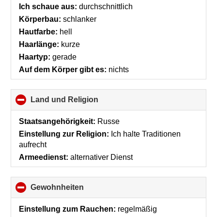
Ich schaue aus:
durchschnittlich
Körperbau:
schlanker
Hautfarbe:
hell
Haarlänge:
kurze
Haartyp:
gerade
Auf dem Körper gibt es:
nichts
Land und Religion
click
to
collapse
Staatsangehörigkeit:
Russe
contents
Einstellung zur Religion:
Ich halte Traditionen
aufrecht
Armeedienst:
alternativer Dienst
Gewohnheiten
click
to
collapse
Einstellung zum Rauchen:
regelmäßig
contents