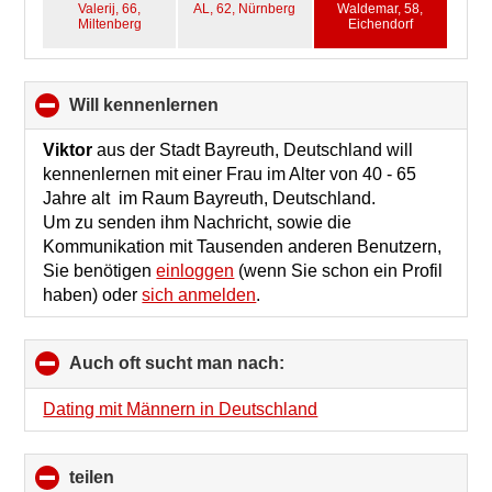
Valerij, 66,
AL, 62,
Nürnberg
Waldemar, 58,
Miltenberg
Eichendorf
will kennenlernen
click
to
collapse
Viktor
aus der Stadt Bayreuth, Deutschland will
contents
kennenlernen mit einer Frau im Alter von 40 - 65
Jahre alt im Raum Bayreuth, Deutschland.
Um zu senden ihm Nachricht, sowie die
Kommunikation mit Tausenden anderen Benutzern,
Sie benötigen
einloggen
(wenn Sie schon ein Profil
haben) oder
sich anmelden
.
Auch oft sucht man nach:
click
to
collapse
Dating mit Männern in Deutschland
contents
teilen
click