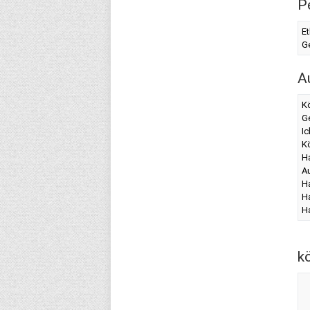
P
Et
G
A
K
G
Ic
K
Ha
A
H
H
H
k