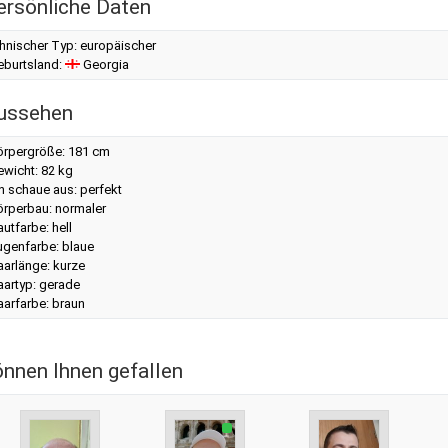
ersönliche Daten
hnischer Typ: europäischer
eburtsland:
Georgia
ussehen
örpergröße: 181 cm
ewicht: 82 kg
h schaue aus: perfekt
örperbau: normaler
utfarbe: hell
ugenfarbe: blaue
aarlänge: kurze
aartyp: gerade
aarfarbe: braun
önnen Ihnen gefallen