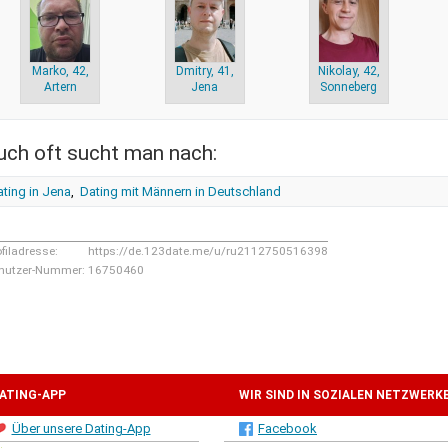
Marko, 42,
Dmitry, 41,
Nikolay, 42,
Artern
Jena
Sonneberg
uch oft sucht man nach:
ting in Jena
,
Dating mit Männern in Deutschland
ofiladresse:
https://de.123date.me/u/ru2112750516398
nutzer-Nummer:
16750460
ATING-APP
WIR SIND IN SOZIALEN NETZWERK
Über unsere Dating-App
Facebook