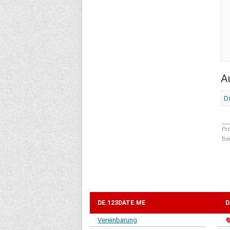
A
Da
Pr
Be
DE.123DATE.ME
D
Vereinbarung