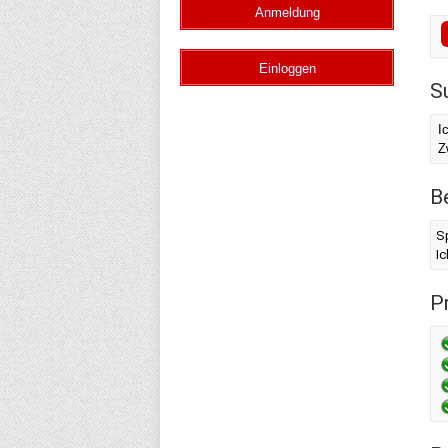
S
I
Z
B
Sp
I
Pr