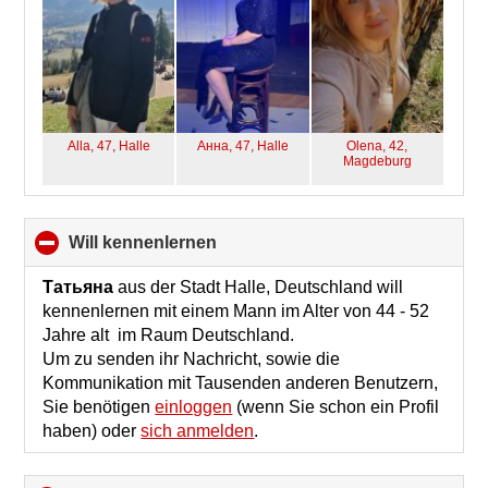
Alla, 47,
Halle
Анна, 47,
Halle
Olena, 42,
Magdeburg
will kennenlernen
click
to
collapse
Татьяна
aus der Stadt Halle, Deutschland will
contents
kennenlernen mit einem Mann im Alter von 44 - 52
Jahre alt im Raum Deutschland.
Um zu senden ihr Nachricht, sowie die
Kommunikation mit Tausenden anderen Benutzern,
Sie benötigen
einloggen
(wenn Sie schon ein Profil
haben) oder
sich anmelden
.