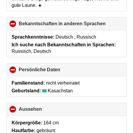
gute Laune. ☀️
Bekanntschaften in anderen Sprachen
click
to
collapse
Sprachkenntnisse:
Deutsch , Russisch
contents
Ich suche nach Bekanntschaften in Sprachen:
Russisch, Deutsch
Persönliche Daten
click
to
collapse
Familienstand:
nicht verheiratet
contents
Geburtsland:
Kasachstan
Aussehen
click
to
collapse
Körpergröße:
164 cm
contents
Hautfarbe:
gebräunt