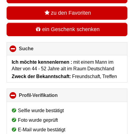
zu den Favoriten
ein Geschenk schenken
Suche
click
to
collapse
Ich möchte kennenlernen :
mit einem Mann im
contents
Alter von 44 - 52 Jahre alt
im Raum
Deutschland
Zweck der Bekanntschaft:
Freundschaft, Treffen
Profil-Verifikation
click
to
collapse
Selfie wurde bestätigt
contents
Foto wurde geprüft
E-Mail wurde bestätigt