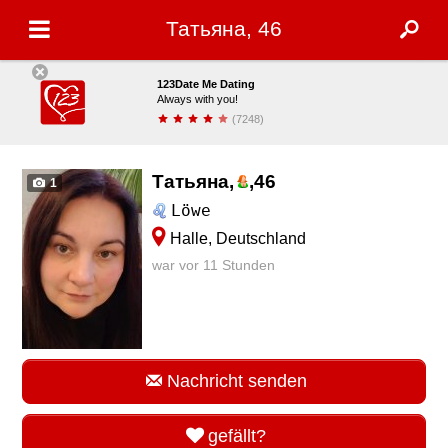
Татьяна, 46
123Date Me Dating
Always with you!
(7248)
installieren
Татьяна,
,
46
1
Löwe
Halle, Deutschland
war vor 11 Stunden
Nachricht senden
gefällt?