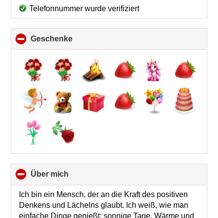
Telefonnummer wurde verifiziert
Geschenke
click
to
collapse
contents
Über mich
click
to
collapse
Ich bin ein Mensch, der an die Kraft des positiven
contents
Denkens und Lächelns glaubt. Ich weiß, wie man
einfache Dinge genießt: sonnige Tage, Wärme und