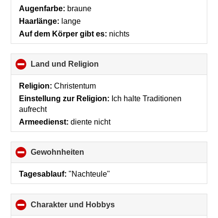
Augenfarbe:
braune
Haarlänge:
lange
Auf dem Körper gibt es:
nichts
Land und Religion
click
to
collapse
Religion:
Christentum
contents
Einstellung zur Religion:
Ich halte Traditionen
aufrecht
Armeedienst:
diente nicht
Gewohnheiten
click
to
collapse
Tagesablauf:
"Nachteule"
contents
Charakter und Hobbys
click
to