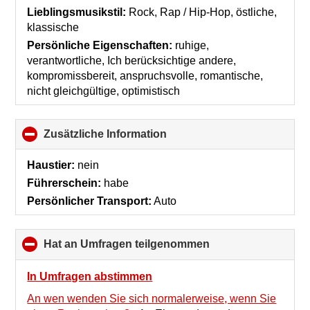
collapse
Lieblingsmusikstil:
Rock, Rap / Hip-Hop, östliche,
contents
klassische
Persönliche Eigenschaften:
ruhige,
verantwortliche, Ich berücksichtige andere,
kompromissbereit, anspruchsvolle, romantische,
nicht gleichgültige, optimistisch
Zusätzliche Information
click
to
collapse
Haustier:
nein
contents
Führerschein:
habe
Persönlicher Transport:
Auto
Hat an Umfragen teilgenommen
click
to
collapse
In Umfragen abstimmen
contents
An wen wenden Sie sich normalerweise, wenn Sie