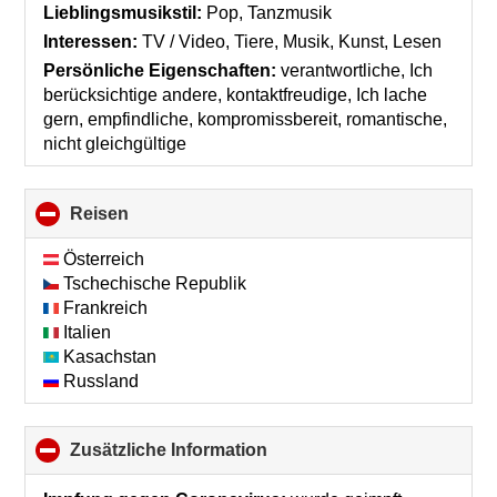
collapse
Lieblingsmusikstil:
Pop, Tanzmusik
contents
Interessen:
TV / Video, Tiere, Musik, Kunst, Lesen
Persönliche Eigenschaften:
verantwortliche, Ich
berücksichtige andere, kontaktfreudige, Ich lache
gern, empfindliche, kompromissbereit, romantische,
nicht gleichgültige
Reisen
click
to
collapse
Österreich
contents
Tschechische Republik
Frankreich
Italien
Kasachstan
Russland
Zusätzliche Information
click
to
collapse