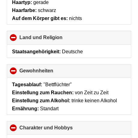
Haartyp:
gerade
Haarfarbe:
schwarz
Auf dem Körper gibt es:
nichts
Land und Religion
click
to
collapse
Staatsangehörigkeit:
Deutsche
contents
Gewohnheiten
click
to
collapse
Tagesablauf:
"Bettflüchter"
contents
Einstellung zum Rauchen:
von Zeit zu Zeit
Einstellung zum Alkohol:
trinke keinen Alkohol
Ernährung:
Standart
Charakter und Hobbys
click
to