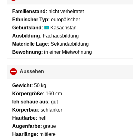
to
collapse
Familienstand:
nicht verheiratet
contents
Ethnischer Typ:
europäischer
Geburtsland:
Kasachstan
Ausbildung:
Fachausbildung
Materielle Lage:
Sekundarbildung
Bewohnung:
in einer Mietwohnung
Aussehen
click
to
collapse
Gewicht:
50 kg
contents
Körpergröße:
160 cm
Ich schaue aus:
gut
Körperbau:
schlanker
Hautfarbe:
hell
Augenfarbe:
graue
Haarlänge:
mittlere