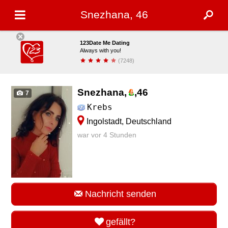
Snezhana, 46
123Date Me Dating
Always with you!
(7248)
installieren
Snezhana,
,
46
7
Krebs
Ingolstadt, Deutschland
war vor 4 Stunden
Nachricht senden
gefällt?