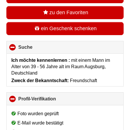
zu den Favoriten
ein Geschenk schenken
Suche
click
to
collapse
Ich möchte kennenlernen :
mit einem Mann im
contents
Alter von 39 - 56 Jahre alt
im Raum
Augsburg,
Deutschland
Zweck der Bekanntschaft:
Freundschaft
Profil-Verifikation
click
to
collapse
Foto wurden geprüft
contents
E-Mail wurde bestätigt