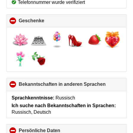
Telefonnummer wurde verifiziert
Geschenke
click
to
collapse
contents
Bekanntschaften in anderen Sprachen
click
to
collapse
Sprachkenntnisse:
Russisch
contents
Ich suche nach Bekanntschaften in Sprachen:
Russisch, Deutsch
Persönliche Daten
click