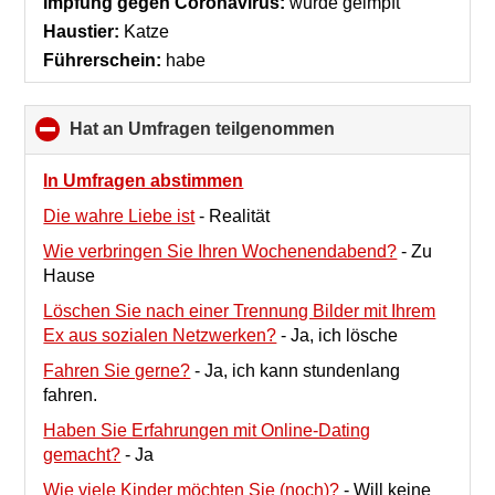
Impfung gegen Coronavirus:
wurde geimpft
contents
Haustier:
Katze
Führerschein:
habe
Hat an Umfragen teilgenommen
click
to
collapse
In Umfragen abstimmen
contents
Die wahre Liebe ist
-
Realität
Wie verbringen Sie Ihren Wochenendabend?
-
Zu
Hause
Löschen Sie nach einer Trennung Bilder mit Ihrem
Ex aus sozialen Netzwerken?
-
Ja, ich lösche
Fahren Sie gerne?
-
Ja, ich kann stundenlang
fahren.
Haben Sie Erfahrungen mit Online-Dating
gemacht?
-
Ja
Wie viele Kinder möchten Sie (noch)?
-
Will keine