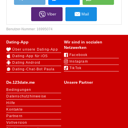
Viber
Mail
Benutzer-Nummer:
16995074
Dating-App
Wir sind in sozialen
Netzwerken
Über unsere Dating-App
Facebook
Dating-App für iOS
Instagram
Dating Android
TikTok
Dating-Chat-Bot Paula
De.123date.me
Unsere Partner
Bedingungen
Datenschutzhinweise
Hilfe
Kontakte
Partnern
Vollversion