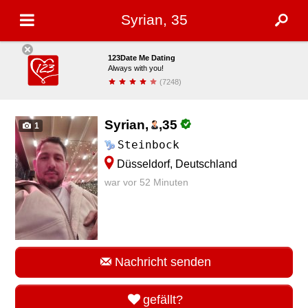
Syrian, 35
123Date Me Dating
Always with you!
(7248)
installieren
Syrian,
,
35
1
Steinbock
Düsseldorf, Deutschland
war vor 52 Minuten
Nachricht senden
gefällt?