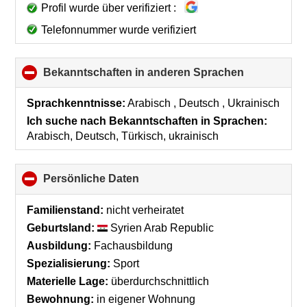
Profil wurde über verifiziert :
Telefonnummer wurde verifiziert
Bekanntschaften in anderen Sprachen
click
to
collapse
Sprachkenntnisse:
Arabisch , Deutsch , Ukrainisch
contents
Ich suche nach Bekanntschaften in Sprachen:
Arabisch, Deutsch, Türkisch, ukrainisch
Persönliche Daten
click
to
collapse
Familienstand:
nicht verheiratet
contents
Geburtsland:
Syrien Arab Republic
Ausbildung:
Fachausbildung
Spezialisierung:
Sport
Materielle Lage:
überdurchschnittlich
Bewohnung:
in eigener Wohnung