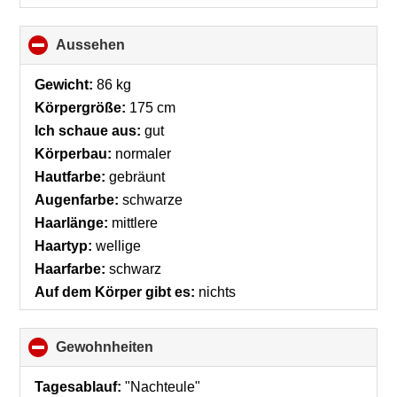
Aussehen
click
to
collapse
Gewicht:
86 kg
contents
Körpergröße:
175 cm
Ich schaue aus:
gut
Körperbau:
normaler
Hautfarbe:
gebräunt
Augenfarbe:
schwarze
Haarlänge:
mittlere
Haartyp:
wellige
Haarfarbe:
schwarz
Auf dem Körper gibt es:
nichts
Gewohnheiten
click
to
collapse
Tagesablauf:
"Nachteule"