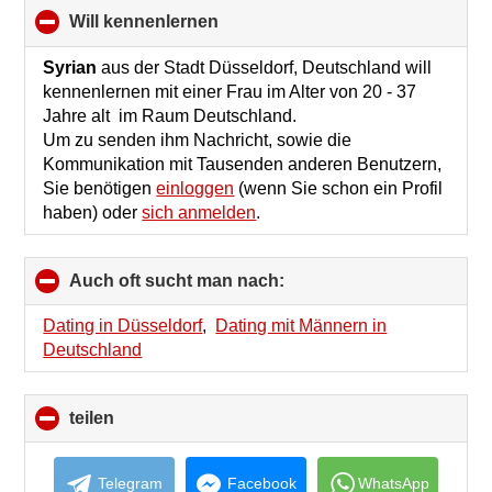
will kennenlernen
click
to
collapse
Syrian
aus der Stadt Düsseldorf, Deutschland will
contents
kennenlernen mit einer Frau im Alter von 20 - 37
Jahre alt im Raum Deutschland.
Um zu senden ihm Nachricht, sowie die
Kommunikation mit Tausenden anderen Benutzern,
Sie benötigen
einloggen
(wenn Sie schon ein Profil
haben) oder
sich anmelden
.
Auch oft sucht man nach:
click
to
collapse
Dating in Düsseldorf
,
Dating mit Männern in
contents
Deutschland
teilen
click
to
collapse
contents
Telegram
Facebook
WhatsApp