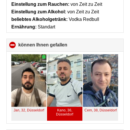
contents
Einstellung zum Rauchen:
von Zeit zu Zeit
Einstellung zum Alkohol:
von Zeit zu Zeit
beliebtes Alkoholgetränk:
Vodka Redbull
Ernährung:
Standart
können Ihnen gefallen
click
to
collapse
contents
Jan, 32,
Düsseldorf
Kano, 36,
Cem, 38,
Düsseldorf
Düsseldorf