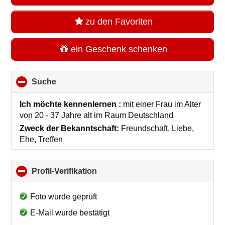
zu den Favoriten
ein Geschenk schenken
Suche
click
to
collapse
Ich möchte kennenlernen :
mit einer Frau im Alter
contents
von 20 - 37 Jahre alt
im Raum
Deutschland
Zweck der Bekanntschaft:
Freundschaft, Liebe,
Ehe, Treffen
Profil-Verifikation
click
to
collapse
Foto wurde geprüft
contents
E-Mail wurde bestätigt