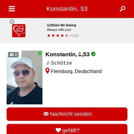
Konstantin, 53
123Date Me Dating
Always with you!
(7248)
installieren
Konstantin,
,
53
2
Schütze
Flensburg, Deutschland
Nachricht senden
gefällt?