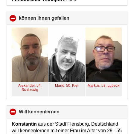
können Ihnen gefallen
click
to
collapse
contents
Alexander, 54,
Mario, 50,
Kiel
Markus, 53,
Lübeck
Schleswig
will kennenlernen
click
to
collapse
Konstantin
aus der Stadt Flensburg, Deutschland
contents
will kennenlernen mit einer Frau im Alter von 28 - 55