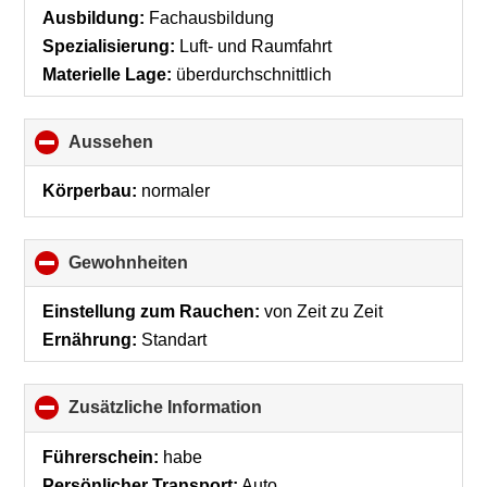
Ausbildung:
Fachausbildung
Spezialisierung:
Luft- und Raumfahrt
Materielle Lage:
überdurchschnittlich
Aussehen
click
to
collapse
Körperbau:
normaler
contents
Gewohnheiten
click
to
collapse
Einstellung zum Rauchen:
von Zeit zu Zeit
contents
Ernährung:
Standart
Zusätzliche Information
click
to
collapse
Führerschein:
habe
contents
Persönlicher Transport:
Auto