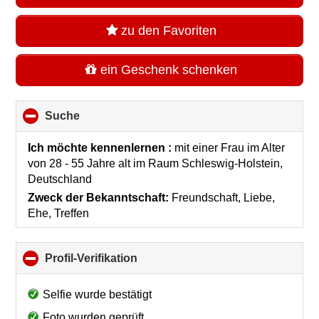
zu den Favoriten
ein Geschenk schenken
Suche
click
to
collapse
Ich möchte kennenlernen :
mit einer Frau im Alter
contents
von 28 - 55 Jahre alt
im Raum
Schleswig-Holstein,
Deutschland
Zweck der Bekanntschaft:
Freundschaft, Liebe,
Ehe, Treffen
Profil-Verifikation
click
to
collapse
Selfie wurde bestätigt
contents
Foto wurden geprüft