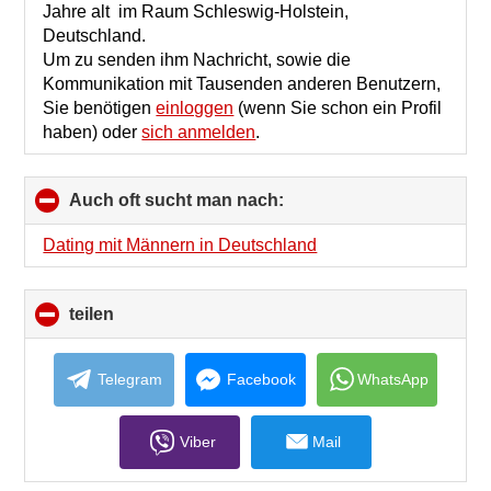
Jahre alt im Raum Schleswig-Holstein,
Deutschland.
Um zu senden ihm Nachricht, sowie die
Kommunikation mit Tausenden anderen Benutzern,
Sie benötigen
einloggen
(wenn Sie schon ein Profil
haben) oder
sich anmelden
.
Auch oft sucht man nach:
click
to
collapse
Dating mit Männern in Deutschland
contents
teilen
click
to
collapse
contents
Telegram
Facebook
WhatsApp
Viber
Mail