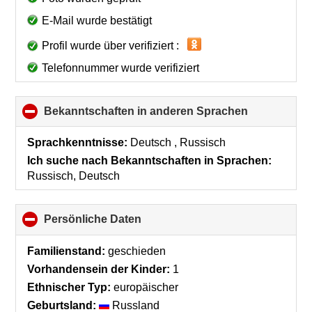
E-Mail wurde bestätigt
Profil wurde über verifiziert :
Telefonnummer wurde verifiziert
Bekanntschaften in anderen Sprachen
click
to
collapse
Sprachkenntnisse:
Deutsch , Russisch
contents
Ich suche nach Bekanntschaften in Sprachen:
Russisch, Deutsch
Persönliche Daten
click
to
collapse
Familienstand:
geschieden
contents
Vorhandensein der Kinder:
1
Ethnischer Typ:
europäischer
Geburtsland:
Russland