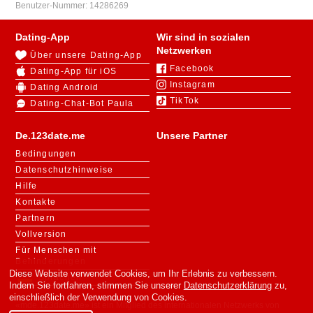
Benutzer-Nummer:
14286269
Dating-App
Wir sind in sozialen
Netzwerken
Über unsere Dating-App
Facebook
Dating-App für iOS
Instagram
Dating Android
TikTok
Dating-Chat-Bot Paula
De.123date.me
Unsere Partner
Bedingungen
Datenschutzhinweise
Hilfe
Kontakte
Partnern
Vollversion
Für Menschen mit
Behinderungen
Diese Website verwendet Cookies, um Ihr Erlebnis zu verbessern.
Sprachen
Indem Sie fortfahren, stimmen Sie unserer
Datenschutzerklärung
zu,
einschließlich der Verwendung von Cookies.
«mde.123date.me» ist ein Mitglied des internationalen Netzwerks von