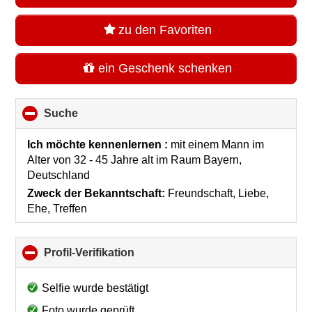
zu den Favoriten
ein Geschenk schenken
Suche
click
to
collapse
Ich möchte kennenlernen :
mit einem Mann im
contents
Alter von 32 - 45 Jahre alt
im Raum
Bayern,
Deutschland
Zweck der Bekanntschaft:
Freundschaft, Liebe,
Ehe, Treffen
Profil-Verifikation
click
to
collapse
Selfie wurde bestätigt
contents
Foto wurde geprüft