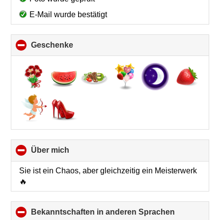
E-Mail wurde bestätigt
Geschenke
click
to
collapse
contents
Über mich
click
to
collapse
Sie ist ein Chaos, aber gleichzeitig ein Meisterwerk
contents
🔥
Bekanntschaften in anderen Sprachen
click