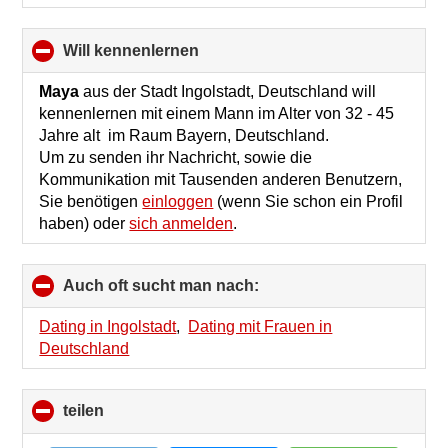
will kennenlernen
click
to
collapse
Maya
aus der Stadt Ingolstadt, Deutschland will
contents
kennenlernen mit einem Mann im Alter von 32 - 45
Jahre alt im Raum Bayern, Deutschland.
Um zu senden ihr Nachricht, sowie die
Kommunikation mit Tausenden anderen Benutzern,
Sie benötigen
einloggen
(wenn Sie schon ein Profil
haben) oder
sich anmelden
.
Auch oft sucht man nach:
click
to
collapse
Dating in Ingolstadt
,
Dating mit Frauen in
contents
Deutschland
teilen
click
to