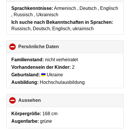
to
collapse
Sprachkenntnisse:
Armenisch , Deutsch , Englisch
contents
, Russisch , Ukrainisch
Ich suche nach Bekanntschaften in Sprachen:
Russisch, Deutsch, Englisch, ukrainisch
Persönliche Daten
click
to
collapse
Familienstand:
nicht verheiratet
contents
Vorhandensein der Kinder:
2
Geburtsland:
Ukraine
Ausbildung:
Hochschulausbildung
Aussehen
click
to
collapse
Körpergröße:
168 cm
contents
Augenfarbe:
grüne