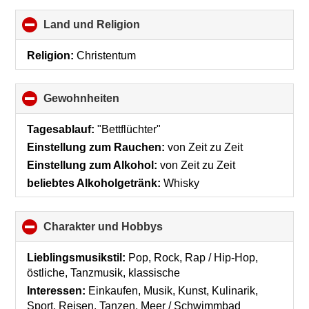
Land und Religion
click
to
collapse
Religion:
Christentum
contents
Gewohnheiten
click
to
collapse
Tagesablauf:
"Bettflüchter"
contents
Einstellung zum Rauchen:
von Zeit zu Zeit
Einstellung zum Alkohol:
von Zeit zu Zeit
beliebtes Alkoholgetränk:
Whisky
Charakter und Hobbys
click
to
collapse
Lieblingsmusikstil:
Pop, Rock, Rap / Hip-Hop,
contents
östliche, Tanzmusik, klassische
Interessen:
Einkaufen, Musik, Kunst, Kulinarik,
Sport, Reisen, Tanzen, Meer / Schwimmbad