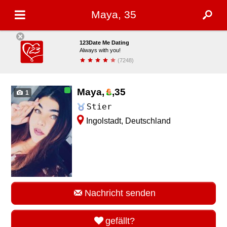
Maya, 35
123Date Me Dating
Always with you!
(7248)
installieren
Maya,
,
35
1
Stier
Ingolstadt, Deutschland
Nachricht senden
gefällt?