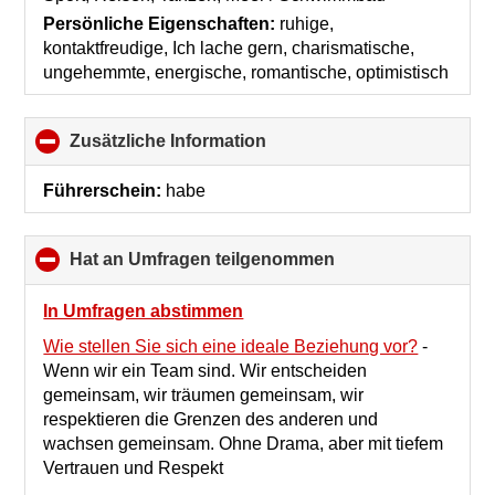
Persönliche Eigenschaften:
ruhige,
kontaktfreudige, Ich lache gern, charismatische,
ungehemmte, energische, romantische, optimistisch
Zusätzliche Information
click
to
collapse
Führerschein:
habe
contents
Hat an Umfragen teilgenommen
click
to
collapse
In Umfragen abstimmen
contents
Wie stellen Sie sich eine ideale Beziehung vor?
-
Wenn wir ein Team sind. Wir entscheiden
gemeinsam, wir träumen gemeinsam, wir
respektieren die Grenzen des anderen und
wachsen gemeinsam. Ohne Drama, aber mit tiefem
Vertrauen und Respekt