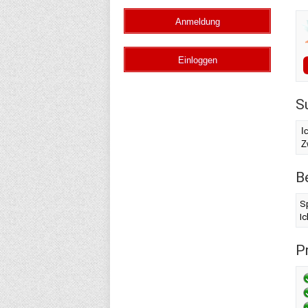
S
I
Z
B
S
I
Pr