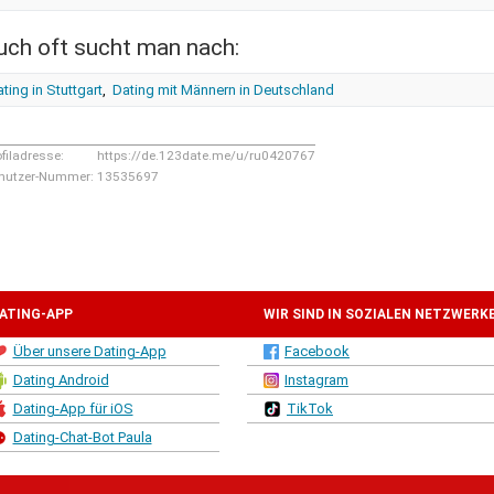
uch oft sucht man nach:
ting in Stuttgart
,
Dating mit Männern in Deutschland
ofiladresse:
https://de.123date.me/u/ru0420767
nutzer-Nummer:
13535697
ATING-APP
WIR SIND IN SOZIALEN NETZWERK
Über unsere Dating-App
Facebook
Dating Android
Instagram
Dating-App für iOS
TikTok
Dating-Chat-Bot Paula