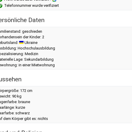
Telefonnummer wurde verifiziert
ersönliche Daten
amilienstand: geschieden
rhandensein der Kinder: 2
eburtsland:
Ukraine
usbildung: Hochschulausbildung
ezialisierung: Medizin
aterielle Lage: Sekundarbildung
ewohnung: in einer Mietwohnung
ussehen
örpergröße: 172 cm
ewicht: 90 kg
ugenfarbe: braune
aarlänge: kurze
aarfarbe: schwarz
f dem Körper gibt es: nichts