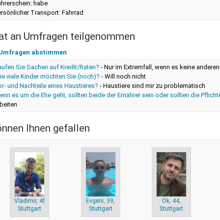
ührerschein: habe
rsönlicher Transport: Fahrrad
at an Umfragen teilgenommen
 Umfragen abstimmen
aufen Sie Sachen auf Kredit/Raten?
-
Nur im Extremfall, wenn es keine anderen
e viele Kinder möchten Sie (noch)?
-
Will noch nicht
r- und Nachteile eines Haustieres?
-
Haustiere sind mir zu problematisch
nn es um die Ehe geht, sollten beide der Ernährer sein oder sollten die Pflich
beiten
önnen Ihnen gefallen
Vladimir, 45,
Evgeni, 39,
Ok, 44,
Stuttgart
Stuttgart
Stuttgart