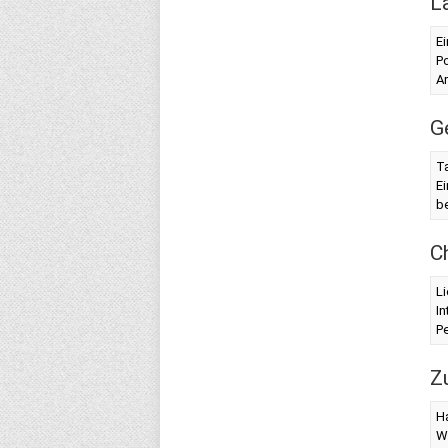
L
Ei
Po
Ar
G
T
Ei
be
C
Li
In
Pe
Z
Ha
W