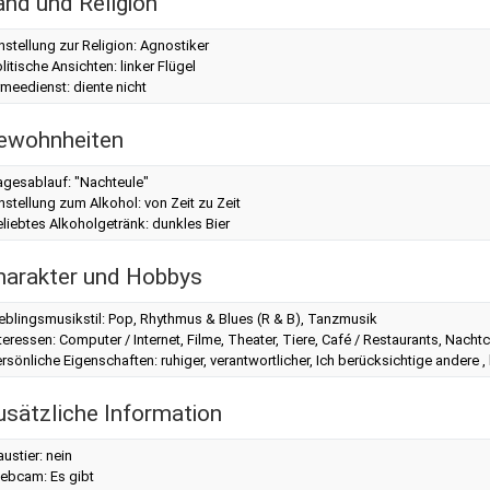
and und Religion
nstellung zur Religion: Agnostiker
litische Ansichten: linker Flügel
meedienst: diente nicht
ewohnheiten
agesablauf: "Nachteule"
nstellung zum Alkohol: von Zeit zu Zeit
liebtes Alkoholgetränk: dunkles Bier
harakter und Hobbys
eblingsmusikstil: Pop, Rhythmus & Blues (R & B), Tanzmusik
teressen: Computer / Internet, Filme, Theater, Tiere, Café / Restaurants, Nach
rsönliche Eigenschaften: ruhiger, verantwortlicher, Ich berücksichtige andere , 
usätzliche Information
ustier: nein
ebcam: Es gibt