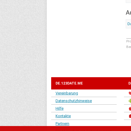
A
Da
Pr
Be
DE.123DATE.ME
D
Vereinbarung
Datenschutzhinweise
Hilfe
Kontakte
Partnern