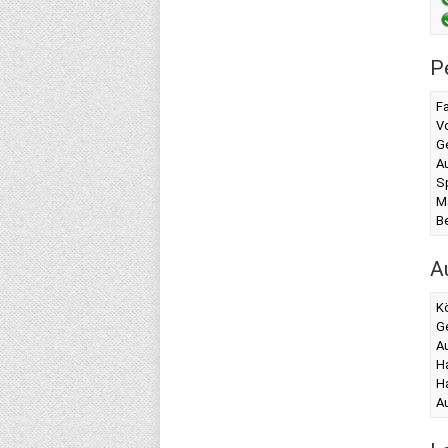
P
F
Vo
G
A
Sp
M
B
A
K
G
A
H
H
Au