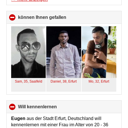
können Ihnen gefallen
click
to
collapse
contents
Sam, 35,
Saalfeld
Daniel, 38,
Erfurt
Mo, 32,
Erfurt
will kennenlernen
click
to
collapse
Eugen
aus der Stadt Erfurt, Deutschland will
contents
kennenlernen mit einer Frau im Alter von 20 - 36