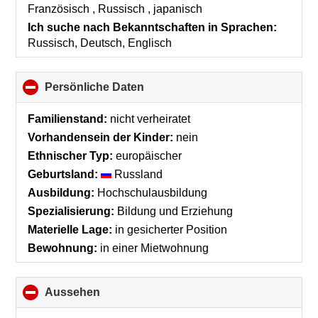
contents
Französisch , Russisch , japanisch
Ich suche nach Bekanntschaften in Sprachen:
Russisch, Deutsch, Englisch
Persönliche Daten
click
to
collapse
Familienstand:
nicht verheiratet
contents
Vorhandensein der Kinder:
nein
Ethnischer Typ:
europäischer
Geburtsland:
Russland
Ausbildung:
Hochschulausbildung
Spezialisierung:
Bildung und Erziehung
Materielle Lage:
in gesicherter Position
Bewohnung:
in einer Mietwohnung
Aussehen
click
to