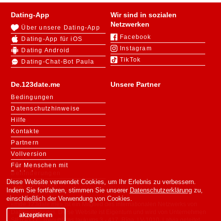
Dating-App
Wir sind in sozialen
Netzwerken
Über unsere Dating-App
Facebook
Dating-App für iOS
Instagram
Dating Android
TikTok
Dating-Chat-Bot Paula
De.123date.me
Unsere Partner
Bedingungen
Datenschutzhinweise
Hilfe
Kontakte
Partnern
Vollversion
Für Menschen mit
Behinderungen
Diese Website verwendet Cookies, um Ihr Erlebnis zu verbessern.
Sprachen
Indem Sie fortfahren, stimmen Sie unserer
Datenschutzerklärung
zu,
einschließlich der Verwendung von Cookies.
«mde.123date.me» ist ein Mitglied des internationalen Netzwerks von
Dating-Websites. Diese Website ist Eigentum und wird von Unternehmen
akzeptieren
SIFRA LLC, Republikas laukums 3 - 417, Rīga, LV-1010, Latvia geleitet.