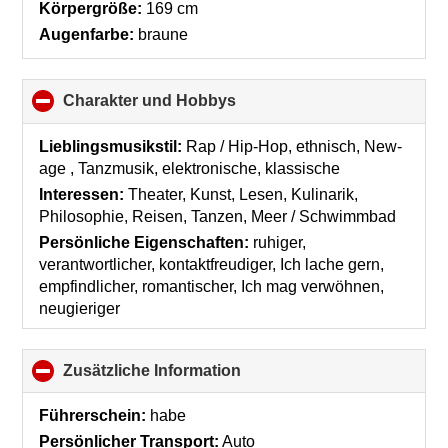
collapse
Körpergröße:
169 cm
contents
Augenfarbe:
braune
Charakter und Hobbys
click
to
collapse
Lieblingsmusikstil:
Rap / Hip-Hop, ethnisch, New-
contents
age , Tanzmusik, elektronische, klassische
Interessen:
Theater, Kunst, Lesen, Kulinarik,
Philosophie, Reisen, Tanzen, Meer / Schwimmbad
Persönliche Eigenschaften:
ruhiger,
verantwortlicher, kontaktfreudiger, Ich lache gern,
empfindlicher, romantischer, Ich mag verwöhnen,
neugieriger
Zusätzliche Information
click
to
collapse
Führerschein:
habe
contents
Persönlicher Transport:
Auto