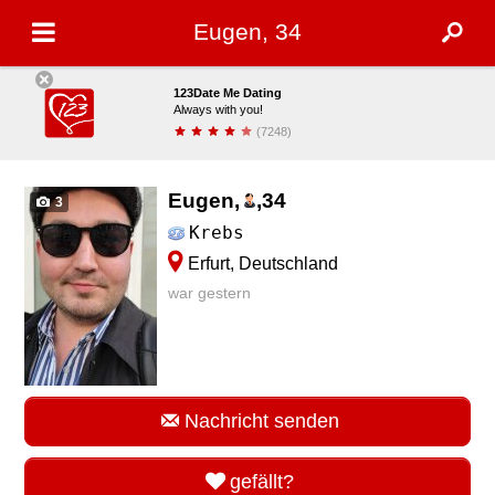
Eugen, 34
123Date Me Dating
Always with you!
(7248)
installieren
Eugen,
,
34
3
Krebs
Erfurt, Deutschland
war gestern
Nachricht senden
gefällt?