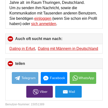
Jahre alt im Raum Thuringen, Deutschland.
Um zu senden ihm Nachricht, sowie die
Kommunikation mit Tausenden anderen Benutzern,
Sie benötigen
einloggen
(wenn Sie schon ein Profil
haben) oder
sich anmelden
.
Auch oft sucht man nach:
click
to
collapse
Dating in Erfurt
,
Dating mit Männern in Deutschland
contents
teilen
click
to
collapse
contents
Telegram
Facebook
WhatsApp
Viber
Mail
Benutzer-Nummer:
15051389