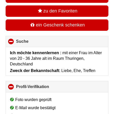
zu den Favoriten
ein Geschenk schenken
Suche
click
to
collapse
Ich möchte kennenlernen :
mit einer Frau im Alter
contents
von 20 - 36 Jahre alt
im Raum
Thuringen,
Deutschland
Zweck der Bekanntschaft:
Liebe, Ehe, Treffen
Profil-Verifikation
click
to
collapse
Foto wurden geprüft
contents
E-Mail wurde bestätigt