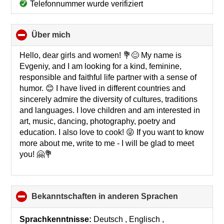
Telefonnummer wurde verifiziert
Über mich
click
to
collapse
Hello, dear girls and women! 💐😊 My name is
contents
Evgeniy, and I am looking for a kind, feminine,
responsible and faithful life partner with a sense of
humor. 😊 I have lived in different countries and
sincerely admire the diversity of cultures, traditions
and languages. I love children and am interested in
art, music, dancing, photography, poetry and
education. I also love to cook! 😜 If you want to know
more about me, write to me - I will be glad to meet
you! 🤗💐
Bekanntschaften in anderen Sprachen
click
to
collapse
Sprachkenntnisse:
Deutsch , Englisch ,