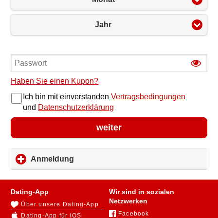
Jahr
Haben Sie einen Kupon?
Ich bin mit einverstanden
Vertragsbedingungen
und
Datenschutzerklärung
weiter
Anmeldung
click
to
expand
contents
Dating-App
Wir sind in sozialen
Netzwerken
Über unsere Dating-App
Facebook
Dating-App für iOS